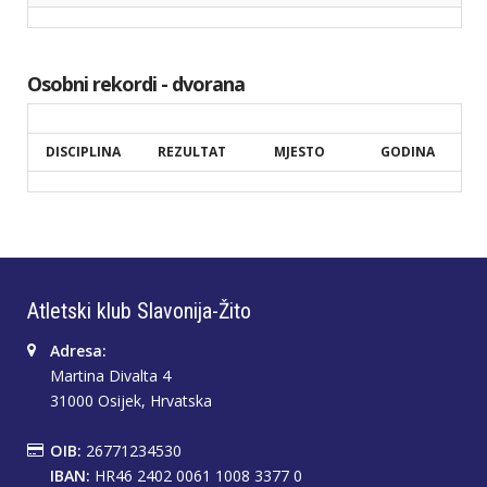
Osobni rekordi - dvorana
DISCIPLINA
REZULTAT
MJESTO
GODINA
Atletski klub Slavonija-Žito
Adresa:
Martina Divalta 4
31000 Osijek, Hrvatska
OIB:
26771234530
IBAN:
HR46 2402 0061 1008 3377 0