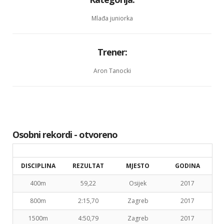
Mlađa juniorka
Trener:
Aron Tanocki
Osobni rekordi - otvoreno
DISCIPLINA
REZULTAT
MJESTO
GODINA
400m
59,22
Osijek
2017
800m
2:15,70
Zagreb
2017
1500m
4:50,79
Zagreb
2017