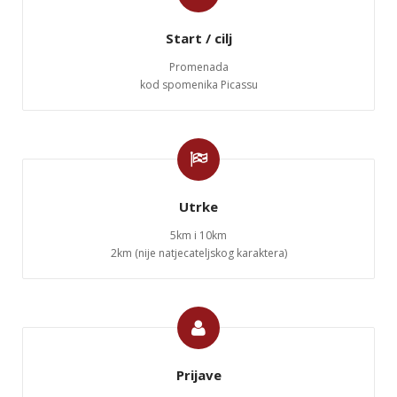
Start / cilj
Promenada
kod spomenika Picassu
Utrke
5km i 10km
2km (nije natjecateljskog karaktera)
Prijave