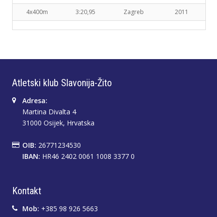
4x400m
3:20,95
Zagreb
2011
Atletski klub Slavonija-Žito
Adresa:
Martina Divalta 4
31000 Osijek, Hrvatska
OIB:
26771234530
IBAN:
HR46 2402 0061 1008 3377 0
Kontakt
Mob:
+385 98 926 5663