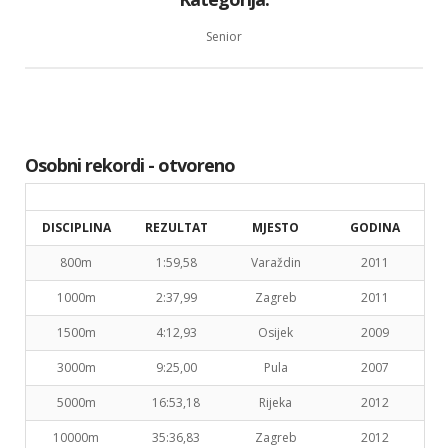
Senior
Osobni rekordi - otvoreno
DISCIPLINA
REZULTAT
MJESTO
GODINA
800m
1:59,58
Varaždin
2011
1000m
2:37,99
Zagreb
2011
1500m
4:12,93
Osijek
2009
3000m
9:25,00
Pula
2007
5000m
16:53,18
Rijeka
2012
10000m
35:36,83
Zagreb
2012