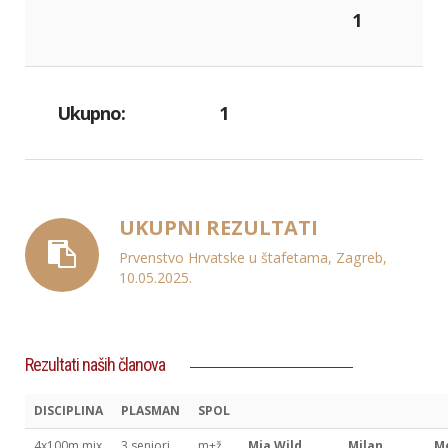
1
Ukupno:
1
UKUPNI REZULTATI
Prvenstvo Hrvatske u štafetama, Zagreb,
10.05.2025.
Rezultati naših članova
DISCIPLINA
PLASMAN
SPOL
4x100m mix
3 seniori
m+ž
Mia Wild
Milan
M