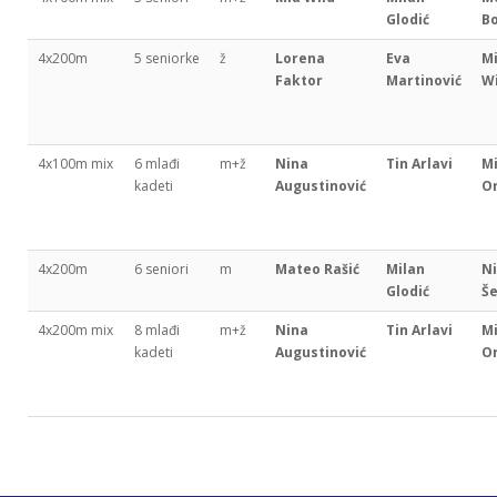
Glodić
Bo
4x200m
5 seniorke
ž
Lorena
Eva
M
Faktor
Martinović
Wi
4x100m mix
6 mlađi
m+ž
Nina
Tin Arlavi
Mi
kadeti
Augustinović
Or
4x200m
6 seniori
m
Mateo Rašić
Milan
Ni
Glodić
Š
4x200m mix
8 mlađi
m+ž
Nina
Tin Arlavi
Mi
kadeti
Augustinović
Or