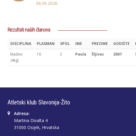
06.06.2026.
Rezultati naših članova
DISCIPLINA
PLASMAN
SPOL
IME
PREZIME
GODIŠTE
kladivo
10
ž
Paula
Šljivac
2007
(4kg)
Atletski klub Slavonija-Žito
Adresa:
Martina Divalta 4
31000 Osijek, Hrvatska