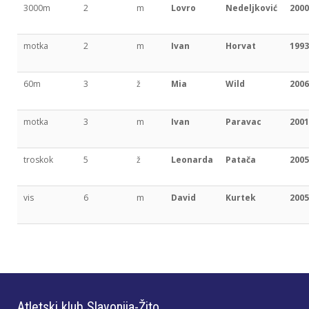
3000m
2
m
Lovro
Nedeljković
2000
motka
2
m
Ivan
Horvat
1993
60m
3
ž
Mia
Wild
2006
motka
3
m
Ivan
Paravac
2001
troskok
5
ž
Leonarda
Patača
2005
vis
6
m
David
Kurtek
2005
Atletski klub Slavonija-Žito