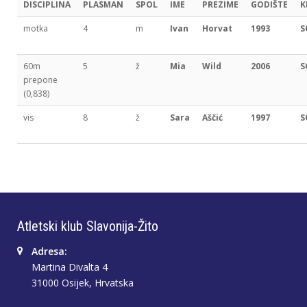
DISCIPLINA
PLASMAN
SPOL
IME
PREZIME
GODIŠTE
K
motka
4
m
Ivan
Horvat
1993
S
60m
5
ž
Mia
Wild
2006
S
prepone
(0,838)
vis
8
ž
Sara
Aščić
1997
S
Atletski klub Slavonija-Žito
Adresa:
Martina Divalta 4
31000 Osijek, Hrvatska