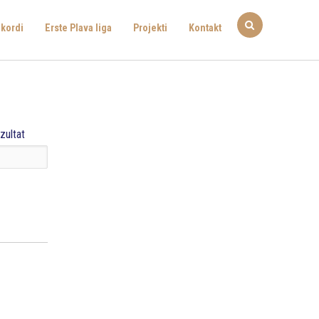
kordi
Erste Plava liga
Projekti
Kontakt
zultat