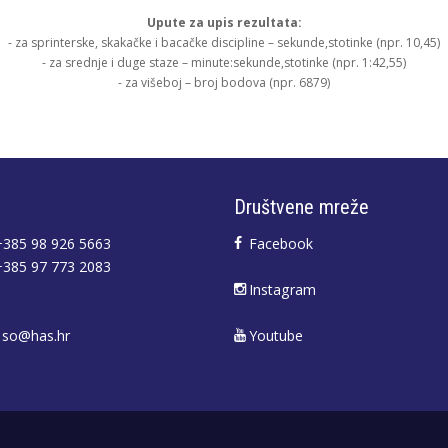
Upute za upis rezultata:
- za sprinterske, skakačke i bacačke discipline – sekunde,stotinke (npr. 10,45)
- za srednje i duge staze – minute:sekunde,stotinke (npr. 1:42,55)
- za višeboj – broj bodova (npr. 6879)
Društvene mreže
385 98 926 5663
Facebook
385 97 773 2083
Instagram
so@has.hr
Youtube