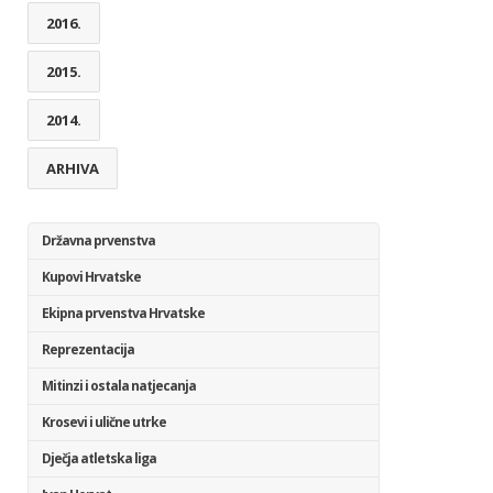
2016.
2015.
2014.
ARHIVA
Državna prvenstva
Kupovi Hrvatske
Ekipna prvenstva Hrvatske
Reprezentacija
Mitinzi i ostala natjecanja
Krosevi i ulične utrke
Dječja atletska liga