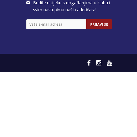
Budite u tijeku s događanjima u klubu i
svim nastupima naših atletičara!