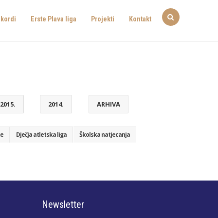
kordi
Erste Plava liga
Projekti
Kontakt
2015.
2014.
ARHIVA
ke
Dječja atletska liga
Školska natjecanja
Newsletter