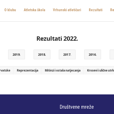
O klubu
Atletska škola
Vrhunski atletičari
Rezultati
Re
Rezultati 2022.
2019.
2018.
2017.
2016.
rvatske
Reprezentacija
Mitinzi i ostala natjecanja
Krosevi i ulične utr
Društvene mreže