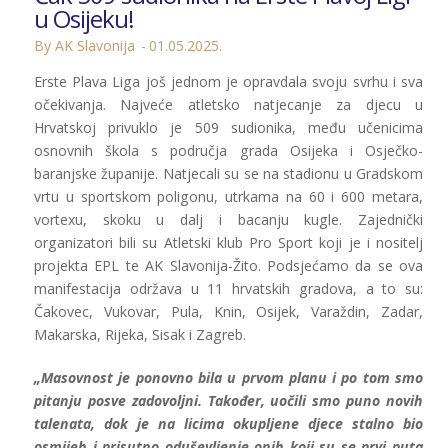
u Osijeku!
By AK Slavonija
01.05.2025.
Erste Plava Liga još jednom je opravdala svoju svrhu i sva
očekivanja. Najveće atletsko natjecanje za djecu u
Hrvatskoj privuklo je 509 sudionika, među učenicima
osnovnih škola s područja grada Osijeka i Osječko-
baranjske županije. Natjecali su se na stadionu u Gradskom
vrtu u sportskom poligonu, utrkama na 60 i 600 metara,
vortexu, skoku u dalj i bacanju kugle. Zajednički
organizatori bili su Atletski klub Pro Sport koji je i nositelj
projekta EPL te AK Slavonija-Žito. Podsjećamo da se ova
manifestacija održava u 11 hrvatskih gradova, a to su:
Čakovec, Vukovar, Pula, Knin, Osijek, Varaždin, Zadar,
Makarska, Rijeka, Sisak i Zagreb.
„Masovnost je ponovno bila u prvom planu i po tom smo
pitanju posve zadovoljni. Također, uočili smo puno novih
talenata, dok je na licima okupljene djece stalno bio
osmijeh i prisutno oduševljenje onih koji su se prvi puta