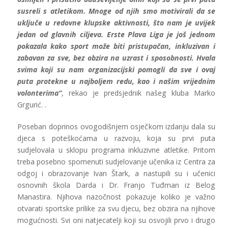
susreli s atletikom. Mnoge od njih smo motivirali da se
uključe u redovne klupske aktivnosti, što nam je uvijek
jedan od glavnih ciljeva. Erste Plava Liga je još jednom
pokazala kako sport može biti pristupačan, inkluzivan i
zabavan za sve, bez obzira na uzrast i sposobnosti. Hvala
svima koji su nam organizacijski pomogli da sve i ovaj
puta protekne u najboljem redu, kao i našim vrijednim
volonterima“
, rekao je predsjednik našeg kluba Marko
Grgurić. .
Poseban doprinos ovogodišnjem osječkom izdanju dala su
djeca s poteškoćama u razvoju, koja su prvi puta
sudjelovala u sklopu programa inkluzivne atletike. Pritom
treba posebno spomenuti sudjelovanje učenika iz Centra za
odgoj i obrazovanje Ivan Štark, a nastupili su i učenici
osnovnih škola Darda i Dr. Franjo Tuđman iz Belog
Manastira. Njihova nazočnost pokazuje koliko je važno
otvarati sportske prilike za svu djecu, bez obzira na njihove
mogućnosti. Svi oni natjecatelji koji su osvojili prvo i drugo