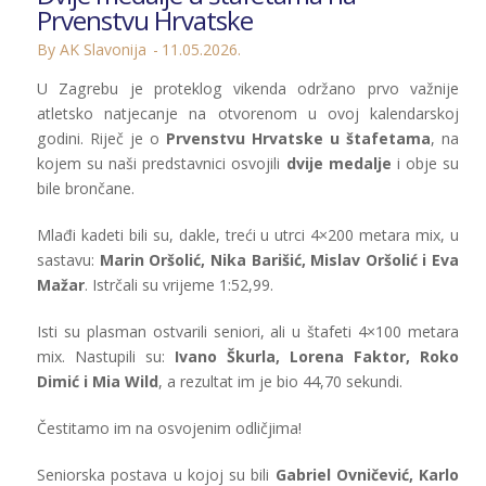
Prvenstvu Hrvatske
By AK Slavonija
11.05.2026.
U Zagrebu je proteklog vikenda održano prvo važnije
atletsko natjecanje na otvorenom u ovoj kalendarskoj
godini. Riječ je o
Prvenstvu Hrvatske u štafetama
, na
kojem su naši predstavnici osvojili
dvije medalje
i obje su
bile brončane.
Mlađi kadeti bili su, dakle, treći u utrci 4×200 metara mix, u
sastavu:
Marin Oršolić, Nika Barišić, Mislav Oršolić i Eva
Mažar
. Istrčali su vrijeme 1:52,99.
Isti su plasman ostvarili seniori, ali u štafeti 4×100 metara
mix. Nastupili su:
Ivano Škurla, Lorena Faktor, Roko
Dimić i Mia Wild
, a rezultat im je bio 44,70 sekundi.
Čestitamo im na osvojenim odličjima!
Seniorska postava u kojoj su bili
Gabriel Ovničević, Karlo