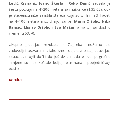
Ledić Krznarić, Ivano Škurla i Roko Dimić
zauzela je
šestu poziciju na 4×200 metara za muškarce (1:33,03), dok
je stepenicu niže završila štafeta koju su činili mlađi kadeti
na 4×100 metara mix. U njoj su bili
Marin Oršolić, Nika
Barišić, Mislav Oršolić i Eva Mažar
, a na cilj su došli u
vremenu 53,70.
Ukupno gledajući rezultate iz Zagreba, možemo biti
zadovoljni ostvarenim, iako smo, objektivno sagledavajući
situaciju, mogli doći i do još dvije medalje. No, pogrešne
izmjene su nas koštale boljeg plasmana i pobjedničkog
postolja.
Rezultati