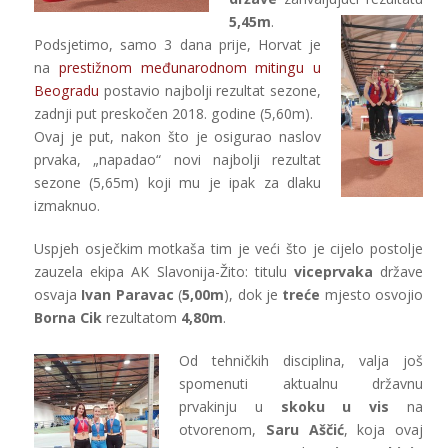
5,45m
.
Podsjetimo, samo 3 dana prije, Horvat je
na
prestižnom međunarodnom mitingu u
Beogradu
postavio najbolji rezultat sezone,
zadnji put preskočen 2018. godine (5,60m).
Ovaj je put, nakon što je osigurao naslov
prvaka, „napadao“ novi najbolji rezultat
sezone (5,65m) koji mu je ipak za dlaku
izmaknuo.
Uspjeh osječkim motkaša tim je veći što je cijelo postolje
zauzela ekipa AK Slavonija-Žito: titulu
viceprvaka
države
osvaja
Ivan Paravac
(
5,00m
), dok je
treće
mjesto osvojio
Borna Cik
rezultatom
4,80m
.
Od tehničkih disciplina, valja još
spomenuti aktualnu državnu
prvakinju u
skoku u vis
na
otvorenom,
Saru Aščić
, koja ovaj