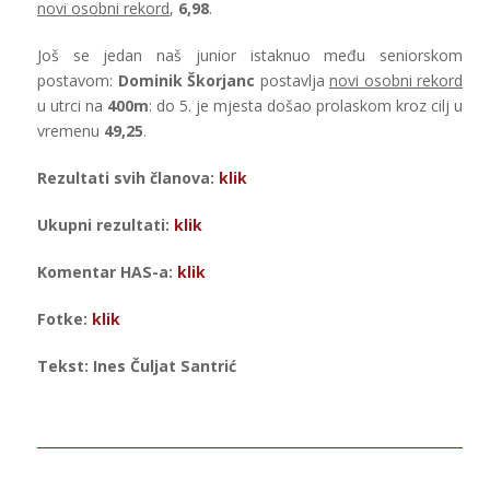
novi osobni rekord
,
6,98
.
Još se jedan naš junior istaknuo među seniorskom
postavom:
Dominik Škorjanc
postavlja
novi osobni rekord
u utrci na
400m
: do 5. je mjesta došao prolaskom kroz cilj u
vremenu
49,25
.
Rezultati svih članova:
klik
Ukupni rezultati:
klik
Komentar HAS-a:
klik
Fotke:
klik
Tekst: Ines Čuljat Santrić