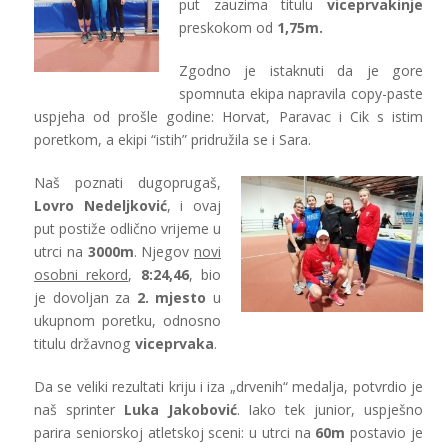
put zauzima titulu
viceprvakinje
preskokom od
1,75m.
Zgodno je istaknuti da je gore
spomnuta ekipa napravila copy-paste
uspjeha od prošle godine: Horvat, Paravac i Cik s istim
poretkom, a ekipi “istih” pridružila se i Sara.
Naš poznati dugoprugaš,
Lovro Nedeljković
, i ovaj
put postiže odlično vrijeme u
utrci na
3000m
. Njegov
novi
osobni rekord
,
8:24,46
, bio
je dovoljan za
2. mjesto
u
ukupnom poretku, odnosno
titulu državnog
viceprvaka
.
Da se veliki rezultati kriju i iza „drvenih“ medalja, potvrdio je
naš sprinter
Luka Jakobović
. Iako tek junior, uspješno
parira seniorskoj atletskoj sceni: u utrci na
60m
postavio je