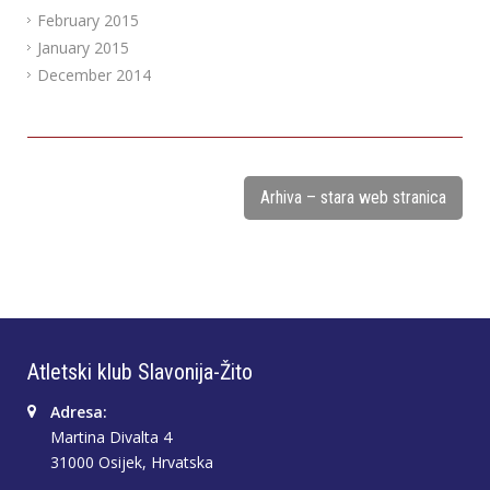
February 2015
January 2015
December 2014
Arhiva – stara web stranica
Atletski klub Slavonija-Žito
Adresa:
Martina Divalta 4
31000 Osijek, Hrvatska