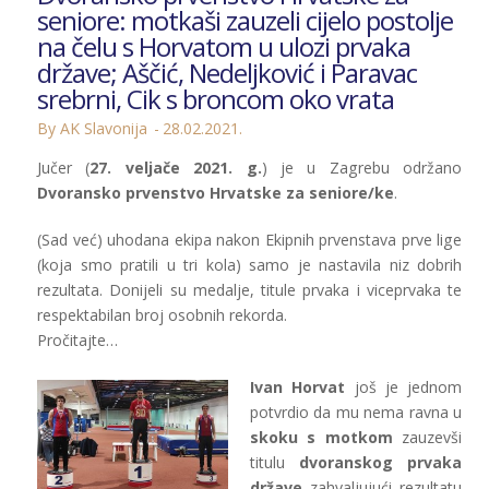
seniore: motkaši zauzeli cijelo postolje
na čelu s Horvatom u ulozi prvaka
države; Aščić, Nedeljković i Paravac
srebrni, Cik s broncom oko vrata
By AK Slavonija
28.02.2021.
Jučer (
27. veljače 2021. g.
) je u Zagrebu održano
Dvoransko prvenstvo Hrvatske za seniore/ke
.
(Sad već) uhodana ekipa nakon Ekipnih prvenstava prve lige
(koja smo pratili u tri kola) samo je nastavila niz dobrih
rezultata. Donijeli su medalje, titule prvaka i viceprvaka te
respektabilan broj osobnih rekorda.
Pročitajte…
Ivan Horvat
još je jednom
potvrdio da mu nema ravna u
skoku s motkom
zauzevši
titulu
dvoranskog prvaka
države
zahvaljujući rezultatu