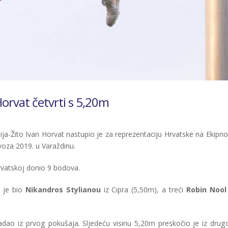
Horvat četvrti s 5,20m
ija-Žito Ivan Horvat nastupio je za reprezentaciju Hrvatske na Ekipn
ovoza 2019. u Varaždinu.
vatskoj donio 9 bodova.
i je bio
Nikandros Stylianou
iz Cipra (5,50m), a treći
Robin Nool
ladao iz prvog pokušaja. Sljedeću visinu 5,20m preskočio je iz drug