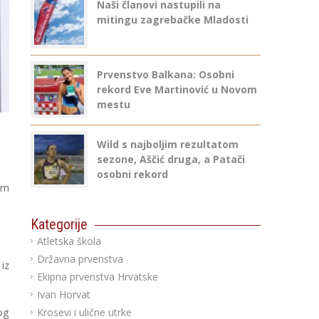
Naši članovi nastupili na
mitingu zagrebačke Mladosti
Prvenstvo Balkana: Osobni
rekord Eve Martinović u Novom
mestu
Wild s najboljim rezultatom
sezone, Aščić druga, a Patači
osobni rekord
om
Kategorije
Atletska škola
Državna prvenstva
iz
Ekipna prvenstva Hrvatske
Ivan Horvat
Krosevi i ulične utrke
og