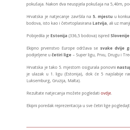
pokušaja. Nakon dva neuspjela pokušaja na 5,40m, podiga
Hrvatska je natjecanje završila na
5. mjestu
u konkure
bodova, isto kao i četvrtoplasirana
Latvija
, ali uz manj
Pobijedila je
Estonija
(336,5 bodova) ispred
Slovenije
Ekipno prvenstvo Europe održava se
svake dvije g
podijeljene u
četiri lige
– Super ligu, Prvu, Drugu i Treć
Hrvatska je tako 5. mjestom osigurala ponovni
nastup
je ulazak u 1. ligu (Estonija), dok će 5 najslabije ran
Luksemburg, Gruzija, Malta).
Rezultate natjecanja možete pogledati
ovdje
.
Ekipni poredak reprezentacija u sve četiri lige pogledaj