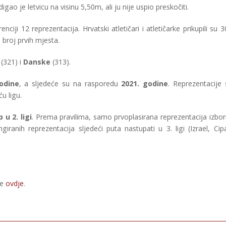
o je letvicu na visinu 5,50m, ali ju nije uspio preskočiti.
nciji 12 reprezentacija. Hrvatski atletičari i atletičarke prikupili su 
i broj prvih mjesta.
(321) i
Danske
(313).
odine
, a sljedeće su na rasporedu
2021. godine
. Reprezentacije 
u ligu.
 u 2. ligi
. Prema pravilima, samo prvoplasirana reprezentacija izbori
giranih reprezentacija sljedeći puta nastupati u 3. ligi (Izrael, Cipa
te
ovdje
.