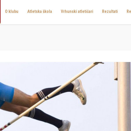
O klubu
Atletska škola
Vrhunski atletičari
Rezultati
Re