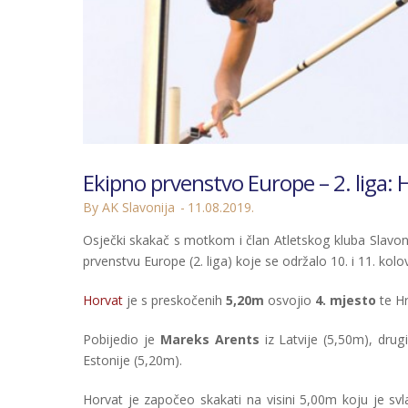
Ekipno prvenstvo Europe – 2. liga: 
By AK Slavonija
11.08.2019.
Osječki skakač s motkom i član Atletskog kluba Slavon
prvenstvu Europe (2. liga) koje se održalo 10. i 11. kol
Horvat
je s preskočenih
5,20m
osvojio
4. mjesto
te Hr
Pobijedio je
Mareks Arents
iz Latvije (5,50m), drug
Estonije (5,20m).
Horvat je započeo skakati na visini 5,00m koju je sv