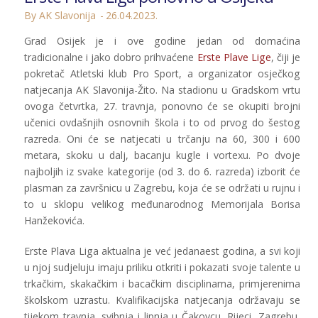
By AK Slavonija
26.04.2023.
Grad Osijek je i ove godine jedan od domaćina
tradicionalne i jako dobro prihvaćene
Erste Plave Lige
, čiji je
pokretač Atletski klub Pro Sport, a organizator osječkog
natjecanja AK Slavonija-Žito. Na stadionu u Gradskom vrtu
ovoga četvrtka, 27. travnja, ponovno će se okupiti brojni
učenici ovdašnjih osnovnih škola i to od prvog do šestog
razreda. Oni će se natjecati u trčanju na 60, 300 i 600
metara, skoku u dalj, bacanju kugle i vortexu. Po dvoje
najboljih iz svake kategorije (od 3. do 6. razreda) izborit će
plasman za završnicu u Zagrebu, koja će se održati u rujnu i
to u sklopu velikog međunarodnog Memorijala Borisa
Hanžekovića.
Erste Plava Liga aktualna je već jedanaest godina, a svi koji
u njoj sudjeluju imaju priliku otkriti i pokazati svoje talente u
trkačkim, skakačkim i bacačkim disciplinama, primjerenima
školskom uzrastu. Kvalifikacijska natjecanja održavaju se
tijekom travnja, svibnja i lipnja u Čakovcu, Rijeci, Zagrebu,