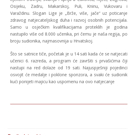
Osijeku, Zadru, Makarskoj, Puli, Kninu, Vukovaru i
Varaždinu. Slogan Lige je „Brže, više, jače“ uz poticanje
zdravog natjecateljskog duha i razvoj osobnih potencijala.
Samo u osječkim kvalifikacijama proteklih je godina
nastupilo više od 8.000 učenika, pri čemu je naša regija, po
broju sudionika, najmasovnija u Hrvatskoj.
Što se satnice tiče, početak je u 14 sati kada će se natjecati
učenici 6. razreda, a program će završiti s prvašićima čiji
nastupi na red dolaze od 19 sati. Najuspješniji pojedinci
osvojit će medalje i poklone sponzora, a svaki će sudionik
kući ponijeti majicu kao uspomenu na ovo natjecanje