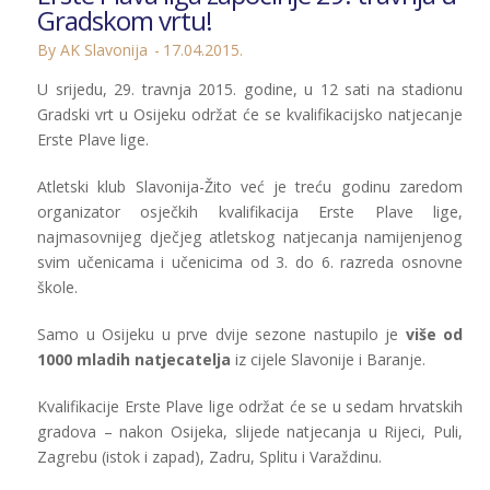
Gradskom vrtu!
By AK Slavonija
17.04.2015.
U srijedu, 29. travnja 2015. godine, u 12 sati na stadionu
Gradski vrt u Osijeku održat će se kvalifikacijsko natjecanje
Erste Plave lige.
Atletski klub Slavonija-Žito već je treću godinu zaredom
organizator osječkih kvalifikacija Erste Plave lige,
najmasovnijeg dječjeg atletskog natjecanja namijenjenog
svim učenicama i učenicima od 3. do 6. razreda osnovne
škole.
Samo u Osijeku u prve dvije sezone nastupilo je
više od
1000 mladih natjecatelja
iz cijele Slavonije i Baranje.
Kvalifikacije Erste Plave lige održat će se u sedam hrvatskih
gradova – nakon Osijeka, slijede natjecanja u Rijeci, Puli,
Zagrebu (istok i zapad), Zadru, Splitu i Varaždinu.