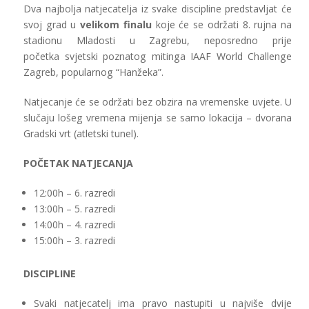
Dva najbolja natjecatelja iz svake discipline predstavljat će
svoj grad u
velikom finalu
koje će se održati 8. rujna na
stadionu Mladosti u Zagrebu, neposredno prije
početka svjetski poznatog mitinga IAAF World Challenge
Zagreb, popularnog “Hanžeka”.
Natjecanje će se održati bez obzira na vremenske uvjete. U
slučaju lošeg vremena mijenja se samo lokacija – dvorana
Gradski vrt (atletski tunel).
POČETAK NATJECANJA
12:00h – 6. razredi
13:00h – 5. razredi
14:00h – 4. razredi
15:00h – 3. razredi
DISCIPLINE
Svaki natjecatelj ima pravo nastupiti u najviše dvije