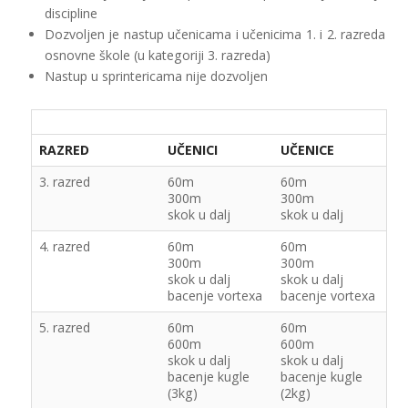
discipline
Dozvoljen je nastup učenicama i učenicima 1. i 2. razreda
osnovne škole (u kategoriji 3. razreda)
Nastup u sprintericama nije dozvoljen
RAZRED
UČENICI
UČENICE
3. razred
60m
60m
300m
300m
skok u dalj
skok u dalj
4. razred
60m
60m
300m
300m
skok u dalj
skok u dalj
bacenje vortexa
bacenje vortexa
5. razred
60m
60m
600m
600m
skok u dalj
skok u dalj
bacenje kugle
bacenje kugle
(3kg)
(2kg)