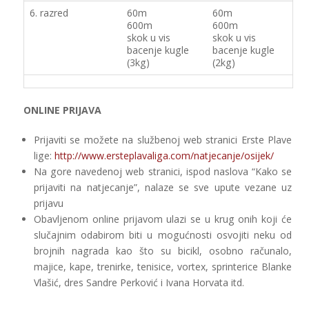
6. razred
60m
60m
600m
600m
skok u vis
skok u vis
bacenje kugle
bacenje kugle
(3kg)
(2kg)
ONLINE PRIJAVA
Prijaviti se možete na službenoj web stranici Erste Plave
lige:
http://www.ersteplavaliga.com/natjecanje/osijek/
Na gore navedenoj web stranici, ispod naslova “Kako se
prijaviti na natjecanje”, nalaze se sve upute vezane uz
prijavu
Obavljenom online prijavom ulazi se u krug onih koji će
slučajnim odabirom biti u mogućnosti osvojiti neku od
brojnih nagrada kao što su bicikl, osobno računalo,
majice, kape, trenirke, tenisice, vortex, sprinterice Blanke
Vlašić, dres Sandre Perković i Ivana Horvata itd.