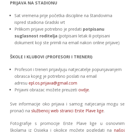
PRIJAVA NA STADIONU
Sat vremena prije početka discipline na štandovima
ispred stadiona Gradski vrt
Prilikom prijave potrebno je predati
potpisanu
suglasnost roditelja
(potpisani letak ili potpisani
dokument koji ste primili na email nakon online prijave)
ŠKOLE I KLUBOVI (PROFESORI I TRENERI)
Profesori i treneri prijavljuju natjecatelje popunjavanjem
obrasca kojeg je potrebno poslati na email
adresu
epl.os.prijava@gmail.com
Prijavni obrazac možete preuzeti
ovdje
.
Sve informacije oko prijava i samog natjecanja mogu se
pronaći na
službenoj web stranici Erste Plave lige
.
Fotografije s promocije Erste Plave lige u osnovnim
školama iz Osijeka i okolice možete pogledati na
našoj