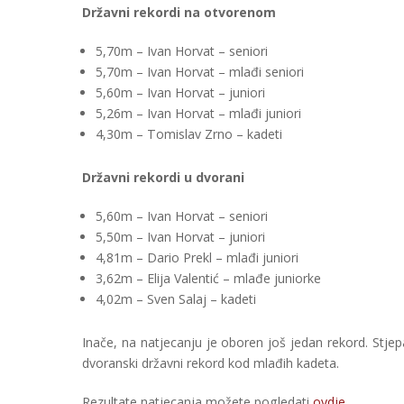
Državni rekordi na otvorenom
5,70m – Ivan Horvat – seniori
5,70m – Ivan Horvat – mlađi seniori
5,60m – Ivan Horvat – juniori
5,26m – Ivan Horvat – mlađi juniori
4,30m – Tomislav Zrno – kadeti
Državni rekordi u dvorani
5,60m – Ivan Horvat – seniori
5,50m – Ivan Horvat – juniori
4,81m – Dario Prekl – mlađi juniori
3,62m – Elija Valentić – mlađe juniorke
4,02m – Sven Salaj – kadeti
Inače, na natjecanju je oboren još jedan rekord. Stjep
dvoranski državni rekord kod mlađih kadeta.
Rezultate natjecanja možete pogledati
ovdje
.