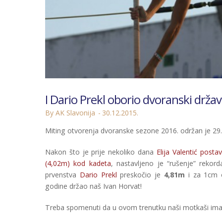
I Dario Prekl oborio dvoranski drž
By AK Slavonija
30.12.2015.
Miting otvorenja dvoranske sezone 2016. održan je 29. 
Nakon što je prije nekoliko dana
Elija Valentić posta
(4,02m) kod kadeta
, nastavljeno je “rušenje” reko
prvenstva
Dario Prekl
preskočio je
4,81m
i za 1cm 
godine držao naš Ivan Horvat!
Treba spomenuti da u ovom trenutku naši motkaši ima