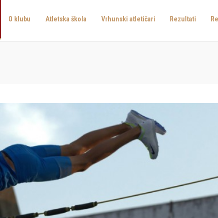
O klubu
Atletska škola
Vrhunski atletičari
Rezultati
Re