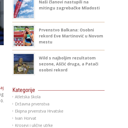
Naši članovi nastupili na
mitingu zagrebačke Mladosti
Prvenstvo Balkana: Osobni
rekord Eve Martinović u Novom
mestu
Wild s najboljim rezultatom
sezone, Aščić druga, a Patači
osobni rekord
aj
Kategorije
og
Atletska škola
0.
Državna prvenstva
Ekipna prvenstva Hrvatske
Ivan Horvat
Krosevi i ulične utrke