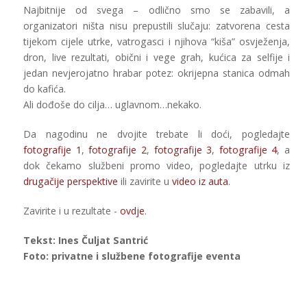
Najbitnije od svega – odlično smo se zabavili, a
organizatori ništa nisu prepustili slučaju: zatvorena cesta
tijekom cijele utrke, vatrogasci i njihova “kiša” osvježenja,
dron, live rezultati, obični i vege grah, kućica za selfije i
jedan nevjerojatno hrabar potez: okrijepna stanica odmah
do kafića.
Ali dođoše do cilja… uglavnom…nekako.
Da nagodinu ne dvojite trebate li doći, pogledajte
fotografije 1
,
fotografije 2
,
fotografije 3
,
fotografije 4
, a
dok čekamo službeni promo video, pogledajte utrku iz
drugačije perspektive
ili zavirite u
video iz auta
.
Zavirite i u rezultate -
ovdje
.
Tekst: Ines Čuljat Santrić
Foto: privatne i službene fotografije eventa