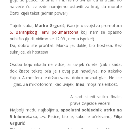
najveće ću zvijezde namjerno ostaviti za kraj, da morate
čitati cijeli tekst (admin power).
Tajnik kluba,
Marko Grgurić
, išao je u svojstvu promotora
5. Baranjskog Ferivi polumaratona
koji nam se opasno
približio (ljudi, vidimo se 12.09., nema isprike!).
Da, dobro ste pročitali: Marko je, dakle, bio hostesa. Bez
suknjice, ali hostesa!
Osoba koju nikada ne vidite, ali uvijek čujete (čak i sada,
dok čitate tekst) bila je i ovaj put nevidljiva, no itekako
čujna. Atmosferu je držao vama dobro poznat glas. Ne lice
– glas. Za mikrofonom, kao uvijek,
Ines
, moja malenkost.
A sad slijedi veliko finale,
prave zvijezde večeri!
Najbolji među najboljima,
apsolutni pobjednik utrke na
5 kilometara
, tzv. Petice, bio je, kako je očekivano,
Filip
Grgurić
.