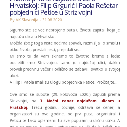
Hrvatskoj: Filip Grgurić i Paola Rešetar
pobjednici Petice u Strizivojni
By AK Slavonija
31.08.2020.
Sigurno ste se već nebrojeno puta u životu zapitali koja je
najduža ulica u Hrvatskoj.
Možda zbog toga niste noćima spavali, razmišljali o smislu i
bitku života, prestali jesti, prejedali se…
Mi smo tu da Vam skinemo to životno breme s leđa:
posjetili smo Strizivojnu, tamo (u najdužoj ulici, dakle)
proveli predivnu večer i odlično se zabavili, svatko u svojoj
ulozi.
A Filip i Paola imali su ulogu pobjednika Petice. Pročitajte…
Ove smo se subote (29. kolovoza 2020.) zaputili prema
Strizivojni, na
3. Noćni cener najdužom ulicom u
Hratskoj
. Treću godinu, točnije, održava se cener, a
organizatori su ove godine, po prvi puta, organizirali i
Peticu te tako oplemenili tu sve popularniju uličnu utrku. A
gdje su petice, tu smo i mi; nismo svi išli da bi trčali, no