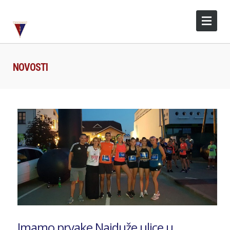
NOVOSTI
Imamo prvake Najduže ulice u