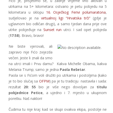
Fićo je, prisjetimo se, u zadnje vrijeme vrlo aktivan u
utrkama na 5+ kilometara: ostvario je petu pobjedu na 5
kilometara u sklopu
16. Osječkog Ferivi polumaratona
,
sudjelovao je na
virtualnoj ligi “Hrvatska trči”
(gdje je
uglavnom bio odličan drugi), a samo tjedan dana prije ove
utrke pobjeđuje na
Sunset run
utrci. I sad opet pobjeda
(
17:58
). Bravo, bravo!
Ne biste vjerovali, ali
zapravo nije Fićo zvijezda
večeri. Jeste li znali da smo
na utrci imali i Prvu damu? Kakva Michelle Obama, kakva
Melania Trump; samo je jedna
Paola Rešetar
.
Paola se s Fićom voli družiti po utrkama i postoljima (kako
je to bio slučaj sa
OFPM
) pa je tu tradiciju nastavila i sada:
rezultat
20: 55
bio je više nego dovoljan za
titulu
pobjednice Petice
, a ujedno i 7. mjesto u ukupnom
poretku. Naš naklon!
Čudima tu nije kraj: kad se skupi ovakva ekipa, postolje ne