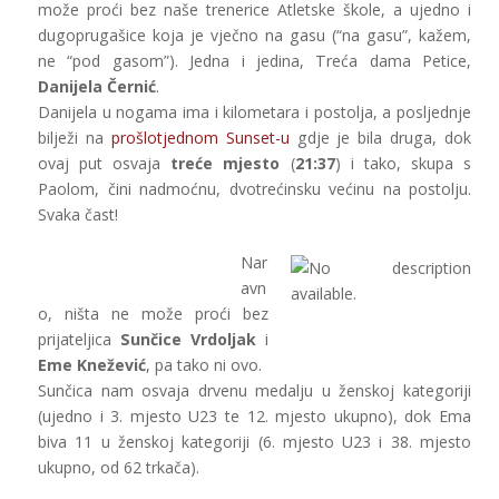
može proći bez naše trenerice Atletske škole, a ujedno i
dugoprugašice koja je vječno na gasu (“na gasu”, kažem,
ne “pod gasom”). Jedna i jedina, Treća dama Petice,
Danijela Černić
.
Danijela u nogama ima i kilometara i postolja, a posljednje
bilježi na
prošlotjednom Sunset-u
gdje je bila druga, dok
ovaj put osvaja
treće mjesto
(
21:37
) i tako, skupa s
Paolom, čini nadmoćnu, dvotrećinsku većinu na postolju.
Svaka čast!
Nar
avn
o, ništa ne može proći bez
prijateljica
Sunčice Vrdoljak
i
Eme Knežević
, pa tako ni ovo.
Sunčica nam osvaja drvenu medalju u ženskoj kategoriji
(ujedno i 3. mjesto U23 te 12. mjesto ukupno), dok Ema
biva 11 u ženskoj kategoriji (6. mjesto U23 i 38. mjesto
ukupno, od 62 trkača).