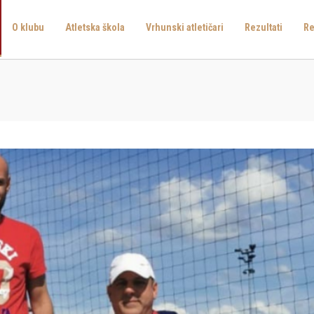
O klubu
Atletska škola
Vrhunski atletičari
Rezultati
Re