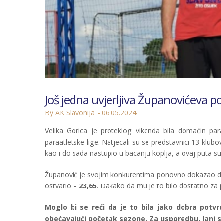
Još jedna uvjerljiva Županovićeva p
By AK Slavonija
06.05.2024.
Velika Gorica je proteklog vikenda bila domaćin par
paraatletske lige. Natjecali su se predstavnici 13 klub
kao i do sada nastupio u bacanju koplja, a ovaj puta su 
Županović je svojim konkurentima ponovno dokazao da je
ostvario –
23,65
. Dakako da mu je to bilo dostatno za
Moglo bi se reći da je to bila jako dobra pot
obećavajući početak sezone. Za usporedbu, lani s