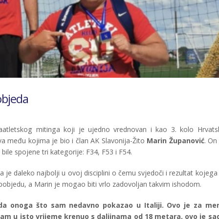
objeda
aatletskog mitinga koji je ujedno vrednovan i kao 3. kolo Hrvats
ova među kojima je bio i član AK Slavonija-Žito
Marin Županović
. On
bile spojene tri kategorije: F34, F53 i F54.
 daleko najbolji u ovoj disciplini o čemu svjedoči i rezultat kojega 
 pobjedu, a Marin je mogao biti vrlo zadovoljan takvim ishodom.
vrda onoga što sam nedavno pokazao u Italiji. Ovo je za me
am u isto vrijeme krenuo s daljinama od 18 metara, ovo je sa