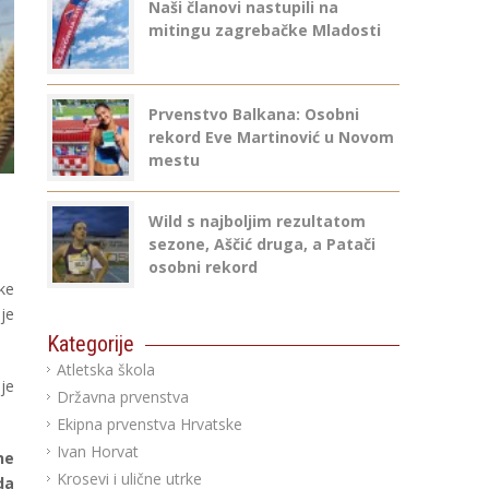
Naši članovi nastupili na
mitingu zagrebačke Mladosti
Prvenstvo Balkana: Osobni
rekord Eve Martinović u Novom
mestu
Wild s najboljim rezultatom
sezone, Aščić druga, a Patači
osobni rekord
ke
 je
Kategorije
Atletska škola
je
Državna prvenstva
Ekipna prvenstva Hrvatske
Ivan Horvat
ne
Krosevi i ulične utrke
da