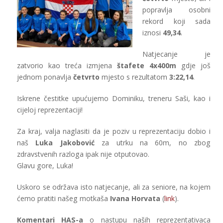
popravlja osobni
rekord koji sada
iznosi
49,34
.
Natjecanje je
zatvorio kao treća izmjena
štafete 4x400m
gdje još
jednom ponavlja
četvrto
mjesto s rezultatom
3:22,14
.
Iskrene čestitke upućujemo Dominiku, treneru Saši, kao i
cijeloj reprezentaciji!
Za kraj, valja naglasiti da je poziv u reprezentaciju dobio i
naš
Luka Jakobović
za utrku na 60m, no zbog
zdravstvenih razloga ipak nije otputovao.
Glavu gore, Luka!
Uskoro se održava isto natjecanje, ali za seniore, na kojem
ćemo pratiti našeg motkaša
Ivana Horvata
(
link
).
Komentari HAS-a
o nastupu naših reprezentativaca