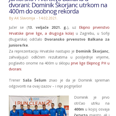
dvorani: Dominik Škorjanc utrkom na
400m do osobnog rekorda
By AK Slavonija
14.02.2021.
Jučer se (
13. veljače 2021. g.
), uz
Ekipno prvenstvo
Hrvatske (prve lige, a drugoga kola)
u Zagrebu, u Sofiji
(Bugarska) održalo
Dvoransko prvenstvo Balkana za
juniore/ke
.
Za reprezentaciju Hrvatske nastupio je
Dominik Škorjanc
,
zahvaljujući odličnim rezultatima u posljednje vrijeme,
poglavito onome na 400m u sklopu
prve lige Ekipnog PH u
dvorani
.
Trener
Saša Šešum
znao je da je Dominik spreman
odgovoriti na ovaj izazov – i nije pogriješio!
Dominik je prvo
otrčao utrku na
400m
u kojoj osvaja
četvrto
mjesto, ali i