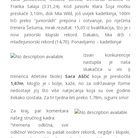
Franka Salaja (3:31,24). Kod juniorki Klara Šoja motku
preskače 3,10m, dok Mia Wild, još uvijek kadetkinja, 100m
trči preko “juniorskih” prepona i ostvaruje, po riječima
trenera Šešuma, mrak rezultat: 15,05 iz kvalifikacija, što je i
novi juniorski klupski rekord. Dakako, Mia drži i
mlađejuniorski rekord (14,70). Ponavljamo – kadetkinja!
Izvan konkurencije
nastupila je naša
skakačica u vis (i
trenerica Atletske škole)
Sara Aščić
koja je preskočila
1,67m
. Moglo je i bolje, kaže, no za održavanje forme
nedostaje joj što više natjecanja koja su ove godine
itekako izostala. Za tri tjedna leti preko 1,78m, sigurni smo!
Za kraj, par komentara
našeg stručnog kadra:
“Vremena odlična, sve
odlično! Većinom su padali osobni rekordi, negdje i klupski,