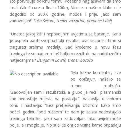
što potvrđuje odličnu formu. Posebno naglašavam da smo
imali čak 4 cure u finalu 100m, što se u našem klubu nije
dogodilo od 2007. godine, možda i prije. Jako sam
zadovoljan!”
Saša Šešum, trener za sprint, prepone i dalj
“
Unatoc jakoj kiši i nepovoljnim uvjetima za bacanje, Karla
je uspjela baciti svoj najbolji rezultat ove sezone i time si
osigurati srebrnu medalju. Sad krećemo u novu fazu
treninga te se nadamo još boljem rezultatu na nadolazećim
natjecanjima.
“
Benjamin Lovrić, trener bacača
“Ma kakav komentar, sve
po običaju!”, našalio se
trener motkaša.
“Z
adovoljan sam i rezultatski, a glupo je reći i plasmanski
kad nedostaje mjesta na postolju.”, nastavlja u vedrom
tonu i nastavlja: “Bez pretjerivanja, obzirom kako smo
počeli godinu “pod ručnom” te nam je zaista nedostajalo
treninga tehnike, jako sam zadovoljan, iako uvijek može
bolje, a i moglo je. No stići će oni do visina kamo pripadaju