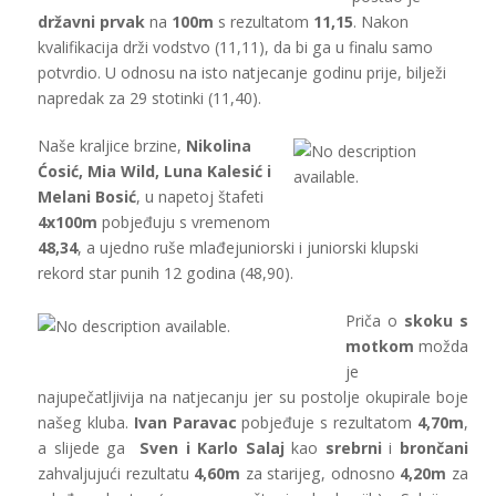
državni prvak
na
100m
s rezultatom
11,15
. Nakon
kvalifikacija drži vodstvo (11,11), da bi ga u finalu samo
potvrdio. U odnosu na isto natjecanje godinu prije, bilježi
napredak za 29 stotinki (11,40).
Naše kraljice brzine,
Nikolina
Ćosić, Mia Wild, Luna Kalesić i
Melani Bosić
, u napetoj štafeti
4x100m
pobjeđuju s vremenom
48,34
, a ujedno ruše mlađejuniorski i juniorski klupski
rekord star punih 12 godina (48,90).
Priča o
skoku s
motkom
možda
je
najupečatljivija na natjecanju jer su postolje okupirale boje
našeg kluba.
Ivan Paravac
pobjeđuje s rezultatom
4,70m
,
a slijede ga
Sven i Karlo Salaj
kao
srebrni
i
brončani
zahvaljujući rezultatu
4,60m
za starijeg, odnosno
4,20m
za