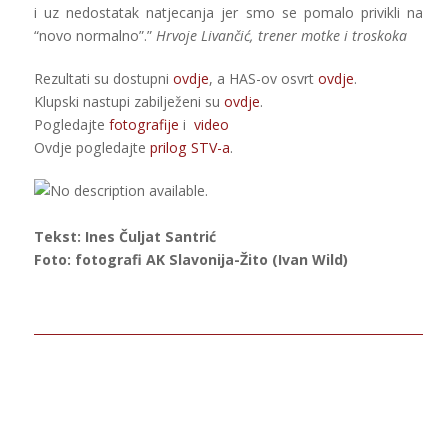
i uz nedostatak natjecanja jer smo se pomalo privikli na
“novo normalno”.”
Hrvoje Livančić, trener motke i troskoka
Rezultati su dostupni
ovdje
, a HAS-ov osvrt
ovdje
.
Klupski nastupi zabilježeni su
ovdje
.
Pogledajte
fotografije
i
video
Ovdje pogledajte
prilog STV-a
.
Tekst: Ines Čuljat Santrić
Foto: fotografi AK Slavonija-Žito (Ivan Wild)