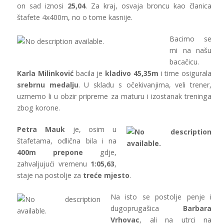
on sad iznosi
25,04
. Za kraj, osvaja broncu kao članica
štafete 4x400m, no o tome kasnije.
Bacimo se
mi na našu
bacačicu.
Karla Milinković
bacila je
kladivo
45,35m
i time osigurala
srebrnu medalju
. U skladu s očekivanjima, veli trener,
uzmemo li u obzir pripreme za maturu i izostanak treninga
zbog korone.
Petra Mauk
je, osim u
štafetama, odlična bila i na
400m prepone
gdje,
zahvaljujući vremenu
1:05,63
,
staje na postolje za
treće mjesto
.
Na isto se postolje penje i
dugoprugašica
Barbara
Vrhovac
, ali na utrci na