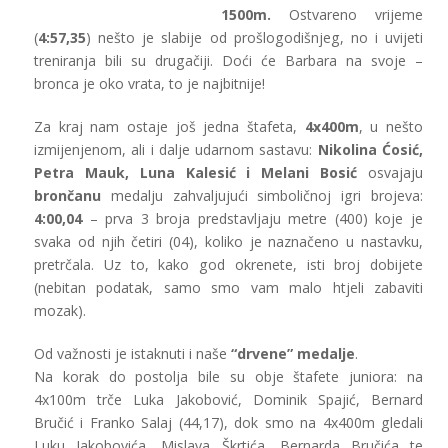
1500m.
Ostvareno vrijeme
(
4:57,35
) nešto je slabije od prošlogodišnjeg, no i uvijeti
treniranja bili su drugačiji. Doći će Barbara na svoje –
bronca je oko vrata, to je najbitnije!
Za kraj nam ostaje još jedna štafeta,
4x400m
, u nešto
izmijenjenom, ali i dalje udarnom sastavu:
Nikolina Ćosić,
Petra Mauk, Luna Kalesić i Melani Bosić
osvajaju
brončanu
medalju zahvaljujući simboličnoj igri brojeva:
4:00,04
– prva 3 broja predstavljaju metre (400) koje je
svaka od njih četiri (04), koliko je naznačeno u nastavku,
pretrčala. Uz to, kako god okrenete, isti broj dobijete
(nebitan podatak, samo smo vam malo htjeli zabaviti
mozak).
Od važnosti je istaknuti i naše
“drvene” medalje
.
Na korak do postolja bile su obje štafete juniora: na
4x100m trče Luka Jakobović, Dominik Spajić, Bernard
Bručić i Franko Salaj (44,17), dok smo na 4x400m gledali
Luku Jakobovića, Mislava Škrtića, Bernarda Bručića te