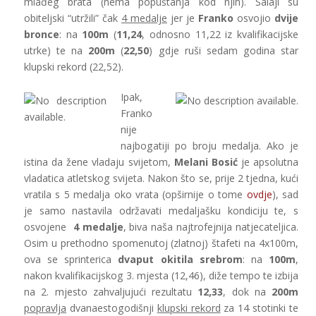
mlađeg brata (nema popuštanja kod njih). Salaji su
obiteljski “utržili” čak
4 medalje
jer je
Franko
osvojio
dvije
bronce
: na
100m
(
11,24
, odnosno 11,22 iz kvalifikacijske
utrke) te na
200m
(
22,50
) gdje ruši sedam godina star
klupski rekord (22,52).
Ipak,
Franko
nije
najbogatiji po broju medalja. Ako je
istina da žene vladaju svijetom,
Melani Bosić
je apsolutna
vladatica atletskog svijeta. Nakon što se, prije 2 tjedna, kući
vratila s 5 medalja oko vrata (opširnije o tome
ovdje
), sad
je samo nastavila održavati medaljašku kondiciju te, s
osvojene
4 medalje
, biva naša najtrofejnija natjecateljica.
Osim u prethodno spomenutoj (zlatnoj) štafeti na 4x100m,
ova se sprinterica
dvaput okitila srebrom
: na
100m
,
nakon kvalifikacijskog 3. mjesta (12,46), diže tempo te izbija
na 2. mjesto zahvaljujući rezultatu
12,33
, dok na
200m
popravlja
dvanaestogodišnji
klupski rekord
za 14 stotinki te