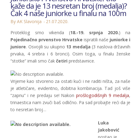
kaže da je 13 nesretan broj (medalja)?
Čak 4 naše juniorke u finalu na 100m
By AK Slavonija
21.07.2020.
Proteklog smo vikenda (
18.-19. srpnja 2020.
) na
Pojedinačno prvenstvo Hrvatske
ispratili naše
juniorke i
juniore
. Osvojili su ukupno
13 medalja
(3 naslova državnih
prvaka, 4 srebra i 6 bronci). Osim toga, u finalu ženske
“stotke” imali smo čak
četiri
predstavnice.
Vrijeme kao stvoreno za ostati kući i ne raditi ništa, za naše
je atletičare, evidentno, dobitna kombinacija. Tad još više
“zapnu” i ne predaju se! Nakon
prošlogodišnjih 9 medalja
,
trinaestica nam zvuči baš odlično. Pa sad probajte reći da je
to nesretan broj…
Luka
Jakobović
postao je