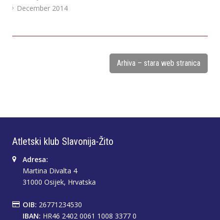
December 2014
Arhiva – stara web stranica
Atletski klub Slavonija-Žito
Adresa:
Martina Divalta 4
31000 Osijek, Hrvatska
OIB:
26771234530
IBAN:
HR46 2402 0061 1008 3377 0