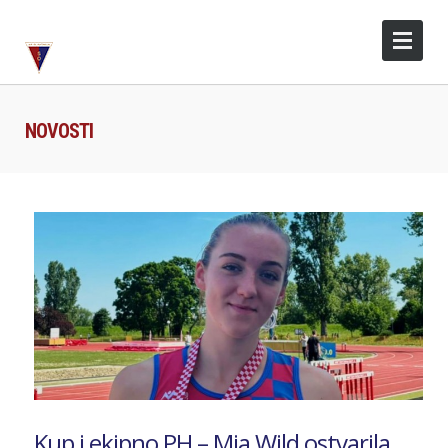
NOVOSTI
Kup i ekipno PH – Mia Wild ostvarila