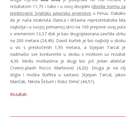
rezultatom 11,75 i tako i u ovoj disciplini i
zborila normu za
predstojeće Svjetsko juniorsko prvenstvo
u Peruu. Dakako
da je naša istaknuta članica i državna reprezentativka bila
najbolja i u svojoj primarnoj utrci na 100 prepone ovaj puta
s vremenom 13,57 dok je kao drugoplasirana završila utrku
na 200 metara (24,49). David Kurtek je bio najbolji u skoku
u vis s preskočenih 1,95 metara, a Stjepan Tarcal je
nadmašio sve konkurente u skoku s motkom uz rezultat
4,30. Među motkašima je drugi bio još jedan atletičar
Crveno-plavih Rocco Martinović (4,20). Druga je na cilj
stigla i muška štafeta u sastavu: Stjepan Tarcal, Jakov
Maričak, Nikola Šešum i Roko Dimić (44,51).
Rezultati