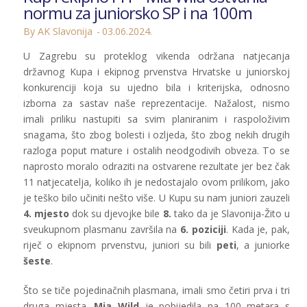
normu za juniorsko SP i na 100m
By AK Slavonija
03.06.2024.
U Zagrebu su proteklog vikenda održana natjecanja
državnog Kupa i ekipnog prvenstva Hrvatske u juniorskoj
konkurenciji koja su ujedno bila i kriterijska, odnosno
izborna za sastav naše reprezentacije. Nažalost, nismo
imali priliku nastupiti sa svim planiranim i raspoloživim
snagama, što zbog bolesti i ozljeda, što zbog nekih drugih
razloga poput mature i ostalih neodgodivih obveza. To se
naprosto moralo odraziti na ostvarene rezultate jer bez čak
11 natjecatelja, koliko ih je nedostajalo ovom prilikom, jako
je teško bilo učiniti nešto više. U Kupu su nam juniori zauzeli
4. mjesto
dok su djevojke bile
8.
tako da je Slavonija-Žito u
sveukupnom plasmanu završila na
6. poziciji
. Kada je, pak,
riječ o ekipnom prvenstvu, juniori su bili
peti
, a juniorke
šeste
.
Što se tiče pojedinačnih plasmana, imali smo četiri prva i tri
druga mjesta.
Mia Wild
je pobijedila na 100 metara s