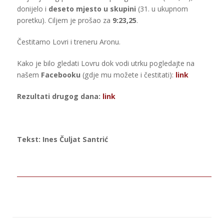
donijelo i
deseto mjesto u skupini
(31. u ukupnom
poretku). Ciljem je prošao za
9:23,25
.
Čestitamo Lovri i treneru Aronu.
Kako je bilo gledati Lovru dok vodi utrku pogledajte na
našem
Facebooku
(gdje mu možete i čestitati):
link
Rezultati drugog dana:
link
Tekst: Ines Čuljat Santrić