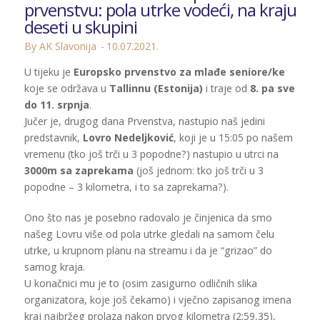
prvenstvu: pola utrke vodeći, na kraju
deseti u skupini
By AK Slavonija
10.07.2021.
U tijeku je
Europsko prvenstvo za mlađe seniore/ke
koje se održava u
Tallinnu (Estonija)
i traje od
8. pa sve
do 11. srpnja
.
Jučer je, drugog dana Prvenstva, nastupio naš jedini
predstavnik,
Lovro Nedeljković
, koji je u 15:05 po našem
vremenu (tko još trči u 3 popodne?) nastupio u utrci na
3000m sa zaprekama
(još jednom: tko još trči u 3
popodne – 3 kilometra, i to sa zaprekama?).
Ono što nas je posebno radovalo je činjenica da smo
našeg Lovru više od pola utrke gledali na samom čelu
utrke, u krupnom planu na streamu i da je “grizao” do
samog kraja.
U konačnici mu je to (osim zasigurno odličnih slika
organizatora, koje još čekamo) i vječno zapisanog imena
kraj najbržeg prolaza nakon prvog kilometra (2:59,35),