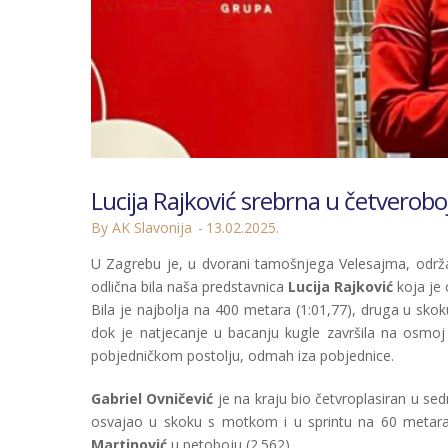
Lucija Rajković srebrna u četverobo
By AK Slavonija
13.02.2025.
U Zagrebu je, u dvorani tamošnjega Velesajma, održa
odlična bila naša predstavnica
Lucija Rajković
koja je 
Bila je najbolja na 400 metara (1:01,77), druga u skok
dok je natjecanje u bacanju kugle završila na osmoj p
pobjedničkom postolju, odmah iza pobjednice.
Gabriel Ovničević
je na kraju bio četvroplasiran u se
osvajao u skoku s motkom i u sprintu na 60 metara
Martinović
u petoboju (2.562).