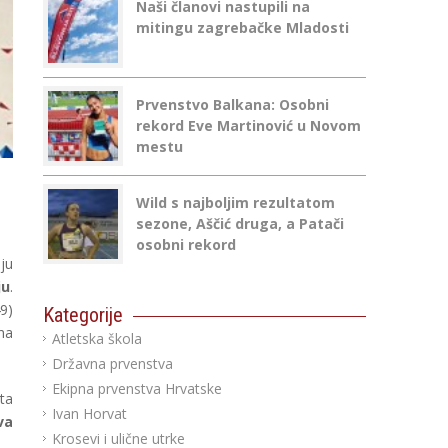
Naši članovi nastupili na
mitingu zagrebačke Mladosti
Prvenstvo Balkana: Osobni
rekord Eve Martinović u Novom
mestu
Wild s najboljim rezultatom
sezone, Aščić druga, a Patači
osobni rekord
ju
ju
.
9)
Kategorije
na
Atletska škola
Državna prvenstva
Ekipna prvenstva Hrvatske
ta
Ivan Horvat
va
Krosevi i ulične utrke