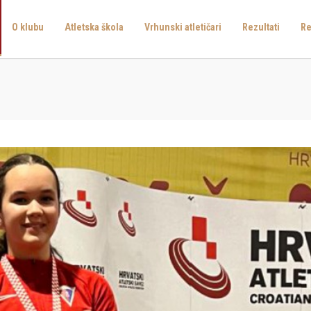
O klubu
Atletska škola
Vrhunski atletičari
Rezultati
Re