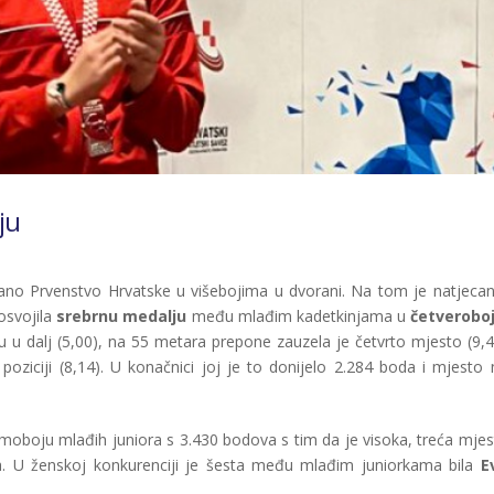
ju
no Prvenstvo Hrvatske u višebojima u dvorani. Na tom je natjecan
osvojila
srebrnu medalju
među mlađim kadetkinjama u
četverobo
u u dalj (5,00), na 55 metara prepone zauzela je četvrto mjesto (9,4
oziciji (8,14). U konačnici joj je to donijelo 2.284 boda i mjesto 
dmoboju mlađih juniora s 3.430 bodova s tim da je visoka, treća mjes
. U ženskoj konkurenciji je šesta među mlađim juniorkama bila
E