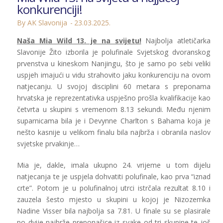
konkurenciji!
By AK Slavonija
23.03.2025.
Naša Mia Wild 13. je na svijetu!
Najbolja atletičarka
Slavonije Žito izborila je polufinale Svjetskog dvoranskog
prvenstva u kineskom Nanjingu, što je samo po sebi veliki
uspjeh imajući u vidu strahovito jaku konkurenciju na ovom
natjecanju. U svojoj disciplini 60 metara s preponama
hrvatska je reprezentativka uspješno prošla kvalifikacije kao
četvrta u skupini s vremenom 8.13 sekundi. Među njenim
suparnicama bila je i Devynne Charlton s Bahama koja je
nešto kasnije u velikom finalu bila najbrža i obranila naslov
svjetske prvakinje…
Mia je, dakle, imala ukupno 24. vrijeme u tom dijelu
natjecanja te je uspjela dohvatiti polufinale, kao prva “iznad
crte”. Potom je u polufinalnoj utrci istrčala rezultat 8.10 i
zauzela šesto mjesto u skupini u kojoj je Nizozemka
Nadine Visser bila najbolja sa 7.81. U finale su se plasirale
po dvije najbrže preponašice iz svake od tri skupine te još