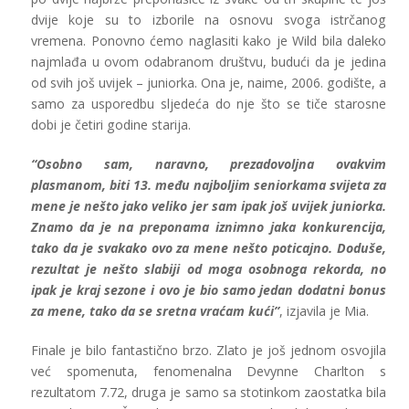
dvije koje su to izborile na osnovu svoga istrčanog
vremena. Ponovno ćemo naglasiti kako je Wild bila daleko
najmlađa u ovom odabranom društvu, budući da je jedina
od svih još uvijek – juniorka. Ona je, naime, 2006. godište, a
samo za usporedbu sljedeća do nje što se tiče starosne
dobi je četiri godine starija.
“Osobno sam, naravno, prezadovoljna ovakvim
plasmanom, biti 13. među najboljim seniorkama svijeta za
mene je nešto jako veliko jer sam ipak još uvijek juniorka.
Znamo da je na preponama iznimno jaka konkurencija,
tako da je svakako ovo za mene nešto poticajno. Doduše,
rezultat je nešto slabiji od moga osobnoga rekorda, no
ipak je kraj sezone i ovo je bio samo jedan dodatni bonus
za mene, tako da se sretna vraćam kući”
, izjavila je Mia.
Finale je bilo fantastično brzo. Zlato je još jednom osvojila
već spomenuta, fenomenalna Devynne Charlton s
rezultatom 7.72, druga je samo sa stotinkom zaostatka bila