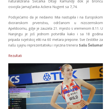
naturalizirana Švicarka Ditaji Kamundji dok je broncu
osvojila Jamajčanka Ackera Nugent sa 7,74.
Podsjećamo da je nedavno Mia nastupila i na Europskom
dvoranskom prvenstvu, održanom u nizozemskom
Apeldoornu, gdje je zauzela 21. mjesto s vremenom 8.11. U
Nanjingu je još jednom potvrdila kako i sa 18 godina
pripada svjetskoj eliti na 60 metara prepone. Sve čestitke za
našu sjajnu reprezentativku i njezina trenera
Sašu Šešuma!
Rezultati