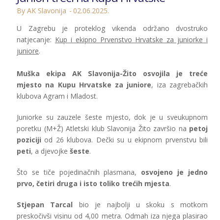
By AK Slavonija
02.06.2025.
U Zagrebu je proteklog vikenda održano dvostruko
natjecanje:
Kup i ekipno Prvenstvo Hrvatske za juniorke i
juniore
.
Muška ekipa AK Slavonija-Žito osvojila je treće
mjesto na Kupu Hrvatske za juniore
, iza zagrebačkih
klubova Agram i Mladost.
Juniorke su zauzele šeste mjesto, dok je u sveukupnom
poretku (M+Ž) Atletski klub Slavonija Žito završio na
petoj
poziciji
od 26 klubova. Dečki su u ekipnom prvenstvu bili
peti
, a djevojke
šeste
.
Što se tiče pojedinačnih plasmana,
osvojeno je jedno
prvo, četiri druga i isto toliko trećih mjesta
.
Stjepan Tarcal
bio je najbolji u skoku s motkom
preskočivši visinu od 4,00 metra. Odmah iza njega plasirao