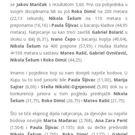
se
Jakov Maričak
s rezultatom 3,60. Prvi iza pobjednika u
svojim disciplinama bili su još
Roko Dimić
na 200 metara
(22,13 sekundi),
Nikola Šešum
na 110 metara s
preponama (16,16) i
Paula Šljivac
u bacanju kladiva (44,95
metara). Natjecanje su kao treći završili
Gabriel Bolarić
u
skoku u dalj (6,31),
Ivano Čepo
u bacanju koplja (49,04),
Nikola Šešum
na 400 prepone (57,95) i muška štafeta
4×100 metara u sastavu:
Mateo Rašić, Gabriel Ovničević,
Nikola Šešum i Roko Dimić
(44,25).
Imamo i pojedince koji su nam donijeli najviše bodova. U
Kupu su to kod juniorki bile
Paula Šljivac
(11,00),
Marija
Sajter
(6,00) i
Stella Nikolić-Ognjenović
(5,00) dok su u
konkurenciji juniora u tom pogledu prednjačili
Nikola
Šešum
(31,75),
Roko Dimić
(26,75) i
Mateo Rašić
(21,75).
Što se tiče ekipnog dijela natjecanja, za djevojke su najviše
bodova osvojile
Marta Mađarac
(2.768),
Ana Zara Perić
(1.504) i
Paula Šljivac
(1.155) dok su dečke predvodili
Nikola Šešum
(2.735),
Roko Dimić
(2.177) i
Gabriel