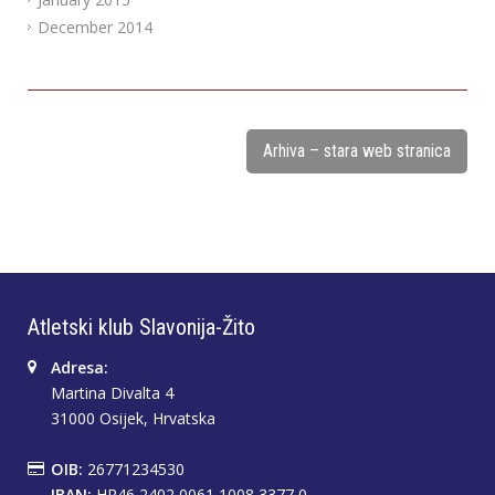
December 2014
Arhiva – stara web stranica
Atletski klub Slavonija-Žito
Adresa:
Martina Divalta 4
31000 Osijek, Hrvatska
OIB:
26771234530
IBAN:
HR46 2402 0061 1008 3377 0