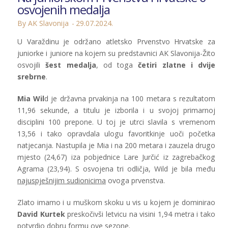
osvojenih medalja
By AK Slavonija
29.07.2024.
U Varaždinu je održano atletsko Prvenstvo Hrvatske za
juniorke i juniore na kojem su predstavnici AK Slavonija-Žito
osvojili
šest medalja
, od toga
četiri zlatne i dvije
srebrne
.
Mia Wil
d je državna prvakinja na 100 metara s rezultatom
11,96 sekunde, a titulu je izborila i u svojoj primarnoj
disciplini 100 prepone. U toj je utrci slavila s vremenom
13,56 i tako opravdala ulogu favoritkinje uoči početka
natjecanja. Nastupila je Mia i na 200 metara i zauzela drugo
mjesto (24,67) iza pobjednice Lare Jurčić iz zagrebačkog
Agrama (23,94). S osvojena tri odličja, Wild je bila među
najuspješnijim sudionicima
ovoga prvenstva.
Zlato imamo i u muškom skoku u vis u kojem je dominirao
David Kurtek
preskočivši letvicu na visini 1,94 metra i tako
potvrdio dobru formu ove sezone.