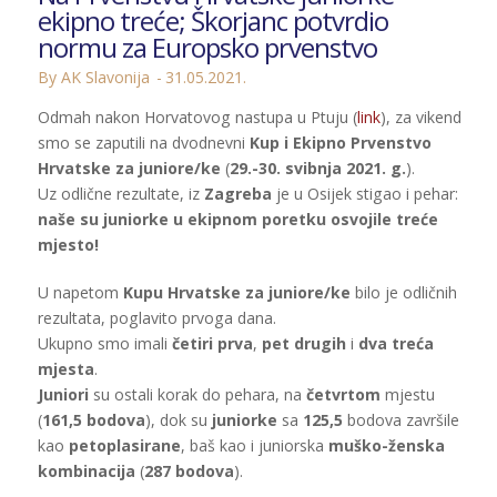
ekipno treće; Škorjanc potvrdio
normu za Europsko prvenstvo
By AK Slavonija
31.05.2021.
Odmah nakon Horvatovog nastupa u Ptuju (
link
), za vikend
smo se zaputili na dvodnevni
Kup i Ekipno Prvenstvo
Hrvatske za juniore/ke
(
29.-30. svibnja 2021. g.
).
Uz odlične rezultate, iz
Zagreba
je u Osijek stigao i pehar:
naše su juniorke u ekipnom poretku osvojile treće
mjesto!
U napetom
Kupu Hrvatske za juniore/ke
bilo je odličnih
rezultata, poglavito prvoga dana.
Ukupno smo imali
četiri prva
,
pet drugih
i
dva treća
mjesta
.
Juniori
su ostali korak do pehara, na
četvrtom
mjestu
(
161,5 bodova
), dok su
juniorke
sa
125,5
bodova završile
kao
petoplasirane
, baš kao i juniorska
muško-ženska
kombinacija
(
287 bodova
).