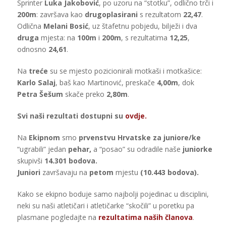
Sprinter
Luka Jakobović
, po uzoru na “stotku”, odlično trči i
200m
: završava kao
drugoplasirani
s rezultatom
22,47
.
Odlična
Melani Bosić
, uz štafetnu pobjedu, bilježi i dva
druga
mjesta: na
100m
i
200m
, s rezultatima
12,25
,
odnosno
24,61
.
Na
treće
su se mjesto pozicionirali motkaši i motkašice:
Karlo Salaj
, baš kao Martinović, preskače
4,00m
, dok
Petra Šešum
skače preko
2,80m
.
Svi naši rezultati dostupni su
ovdje.
Na
Ekipnom
smo
prvenstvu Hrvatske za juniore/ke
“ugrabili” jedan
pehar,
a “posao” su odradile naše
juniorke
skupivši
14.301 bodova.
Juniori
završavaju na
petom
mjestu
(10.443 bodova).
Kako se ekipno boduje samo najbolji pojedinac u disciplini,
neki su naši atletičari i atletičarke “skočili” u poretku pa
plasmane pogledajte na
rezultatima naših članova
.