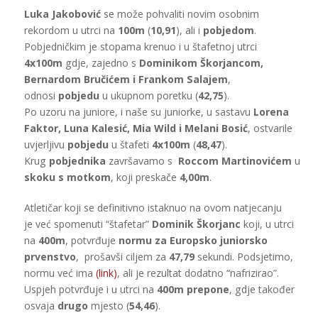
Luka Jakobović
se može pohvaliti novim osobnim
rekordom u utrci na
100m
(
10,91
), ali i
pobjedom
.
Pobjedničkim je stopama krenuo i u štafetnoj utrci
4x100m
gdje, zajedno s
Dominikom Škorjancom,
Bernardom Bručićem i Frankom Salajem
,
odnosi
pobjedu
u ukupnom poretku (
42,75
).
Po uzoru na juniore, i naše su juniorke, u sastavu
Lorena
Faktor, Luna Kalesić, Mia Wild i Melani Bosić
, ostvarile
uvjerljivu
pobjedu
u štafeti
4x100m
(
48,47
).
Krug
pobjednika
završavamo s
Roccom Martinovićem
u
skoku s motkom
, koji preskače
4,00m
.
Atletičar koji se definitivno istaknuo na ovom natjecanju
je već spomenuti “štafetar”
Dominik Škorjanc
koji, u utrci
na
400m
, potvrđuje
normu za Europsko juniorsko
prvenstvo
, prošavši ciljem za
47,79
sekundi. Podsjetimo,
normu već ima
(link)
, ali je rezultat dodatno “nafrizirao”.
Uspjeh potvrđuje i u utrci na
400m prepone
, gdje također
osvaja
drugo
mjesto (
54,46
).