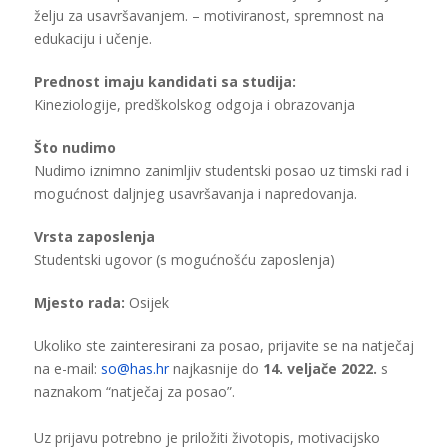
želju za usavršavanjem. – motiviranost, spremnost na
edukaciju i učenje.
Prednost imaju kandidati sa studija:
Kineziologije, predškolskog odgoja i obrazovanja
Što nudimo
Nudimo iznimno zanimljiv studentski posao uz timski rad i
mogućnost daljnjeg usavršavanja i napredovanja.
Vrsta zaposlenja
Studentski ugovor (s mogućnošću zaposlenja)
Mjesto rada:
Osijek
Ukoliko ste zainteresirani za posao, prijavite se na natječaj
na e-mail:
so@has.hr
najkasnije do
14. veljače 2022.
s
naznakom “natječaj za posao”.
Uz prijavu potrebno je priložiti životopis, motivacijsko