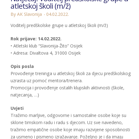
atletskoj školi (m/ž)
By AK Slavonija
04.02.2022.
Voditelj predškolske grupe u atletskoj školi (m/ž)
Rok prijave: 14.02.2022.
• Atletski klub “Slavonija-Žito” Osijek
• Adresa: Divaltova 4, 31000 Osijek
Opis posla
Provođenje treninga u atletskoj školi za djecu predškolskog
uzrasta uz pomoć mentora/trenera.
Promocija i provođenje ostalih klupskih aktivnosti (škole,
natjecanja, …)
Uvjeti
Tražimo marljive, odgovorne i samostalne osobe koje su
sklone timskom radu i radu s djecom. Uz sve navedeno,
tražimo empatične osobe koje imaju razvijene sposobnosti
za usmeno i pismeno izražavanje. Poželjno je i da imaju