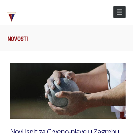
NOVOSTI
Novi ispit za Crveno-plave u Zagrebu