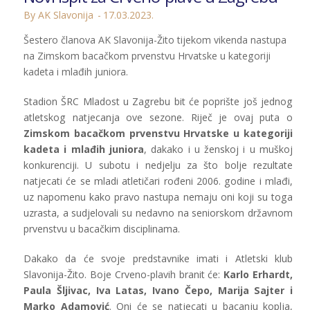
By AK Slavonija
17.03.2023.
Šestero članova AK Slavonija-Žito tijekom vikenda nastupa
na Zimskom bacačkom prvenstvu Hrvatske u kategoriji
kadeta i mlađih juniora.
Stadion ŠRC Mladost u Zagrebu bit će poprište još jednog
atletskog natjecanja ove sezone. Riječ je ovaj puta o
Zimskom bacačkom prvenstvu Hrvatske u kategoriji
kadeta i mlađih juniora
, dakako i u ženskoj i u muškoj
konkurenciji. U subotu i nedjelju za što bolje rezultate
natjecati će se mladi atletičari rođeni 2006. godine i mlađi,
uz napomenu kako pravo nastupa nemaju oni koji su toga
uzrasta, a sudjelovali su nedavno na seniorskom državnom
prvenstvu u bacačkim disciplinama.
Dakako da će svoje predstavnike imati i Atletski klub
Slavonija-Žito. Boje Crveno-plavih branit će:
Karlo Erhardt,
Paula Šljivac, Iva Latas, Ivano Čepo, Marija Sajter i
Marko Adamović
. Oni će se natjecati u bacanju koplja,