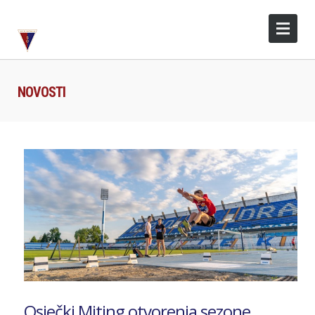
NOVOSTI
Osječki Miting otvorenja sezone