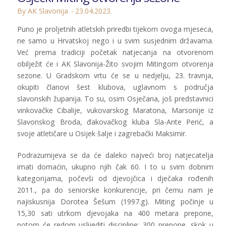
By AK Slavonija
23.04.2023.
Puno je proljetnih atletskih priredbi tijekom ovoga mjeseca,
ne samo u Hrvatskoj nego i u svim susjednim državama.
Već prema tradiciji početak natjecanja na otvorenom
obilježit će i AK Slavonija-Žito svojim Mitingom otvorenja
sezone. U Gradskom vrtu će se u nedjelju, 23. travnja,
okupiti članovi šest klubova, uglavnom s područja
slavonskih županija. To su, osim Osječana, još predstavnici
vinkovačke Cibalije, vukovarskog Maratona, Marsonije iz
Slavonskog Broda, đakovačkog kluba Sla-Ante Perić, a
svoje atletičare u Osijek šalje i zagrebački Maksimir.
Podrazumijeva se da će daleko najveći broj natjecatelja
imati domaćin, ukupno njih čak 60. I to u svim dobnim
kategorijama, počevši od djevojčica i dječaka rođenih
2011., pa do seniorske konkurencije, pri čemu nam je
najiskusnija Dorotea Šešum (1997.g). Miting počinje u
15,30 sati utrkom djevojaka na 400 metara prepone,
potom će redom uslijediti discipline: 300 prepone, skok u