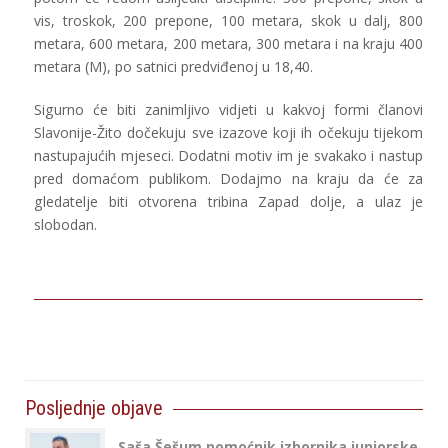
vis, troskok, 200 prepone, 100 metara, skok u dalj, 800
metara, 600 metara, 200 metara, 300 metara i na kraju 400
metara (M), po satnici predviđenoj u 18,40.
Sigurno će biti zanimljivo vidjeti u kakvoj formi članovi
Slavonije-Žito dočekuju sve izazove koji ih očekuju tijekom
nastupajućih mjeseci. Dodatni motiv im je svakako i nastup
pred domaćom publikom. Dodajmo na kraju da će za
gledatelje biti otvorena tribina Zapad dolje, a ulaz je
slobodan.
Posljednje objave
Saša Šešum pomoćnik izbornika juniorske