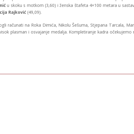
nić
u skoku s motkom (3,60) i ženska štafeta 4×100 metara u sastav
cija Rajković
(49,09).
mogli računati na Roka Dimića, Nikolu Šešuma, Stjepana Tarcala, Mar
a visok plasman i osvajanje medalja. Kompletiranje kadra očekujemo 