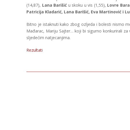
(14,87),
Lana Barišić
u skoku u vis (1,55),
Lovre Bara
Patricija Kladarić, Lana Barišić, Eva Martinović i Lu
Bitno je istaknuti kako zbog ozljeda i bolesti nismo 
Mađarac, Mariju Sajter… koji bi sigurno konkurirali z
sljedećim natjecanjima.
Rezultati