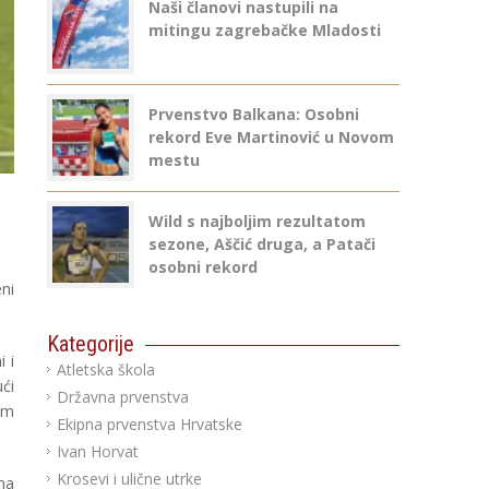
Naši članovi nastupili na
mitingu zagrebačke Mladosti
Prvenstvo Balkana: Osobni
rekord Eve Martinović u Novom
mestu
Wild s najboljim rezultatom
sezone, Aščić druga, a Patači
osobni rekord
ni
Kategorije
i i
Atletska škola
ći
Državna prvenstva
om
Ekipna prvenstva Hrvatske
Ivan Horvat
Krosevi i ulične utrke
ma