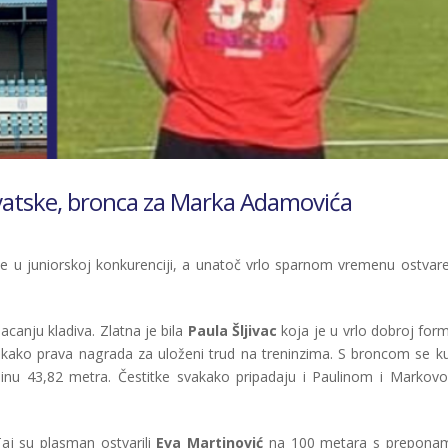
Hrvatske, bronca za Marka Adamovića
e u juniorskoj konkurenciji, a unatoč vrlo sparnom vremenu ostvare
acanju kladiva. Zlatna je bila
Paula Šljivac
koja je u vrlo dobroj form
vakako prava nagrada za uloženi trud na treninzima. S broncom se ku
jinu 43,82 metra. Čestitke svakako pripadaju i Paulinom i Markov
aj su plasman ostvarili
Eva Martinović
na 100 metara s prepona