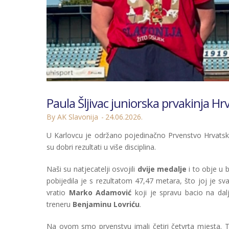
Paula Šljivac juniorska prvakinja 
By AK Slavonija
24.06.2026.
U Karlovcu je održano pojedinačno Prvenstvo Hrvatsk
su dobri rezultati u više disciplina.
Naši su natjecatelji osvojili
dvije medalje
i to obje u b
pobijedila je s rezultatom 47,47 metara, što joj je s
vratio
Marko Adamović
koji je spravu bacio na dal
treneru
Benjaminu Lovriću
.
Na ovom smo prvenstvu imali četiri četvrta mjesta. T