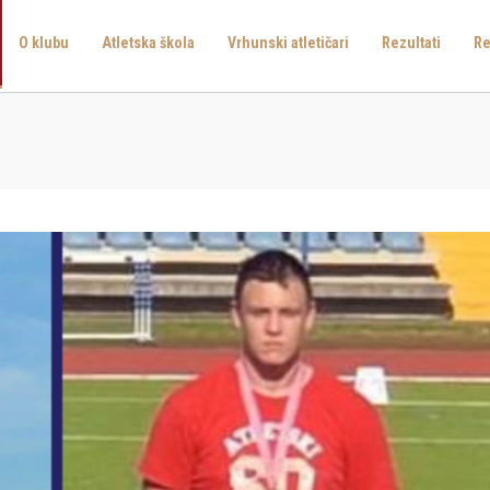
O klubu
Atletska škola
Vrhunski atletičari
Rezultati
Re