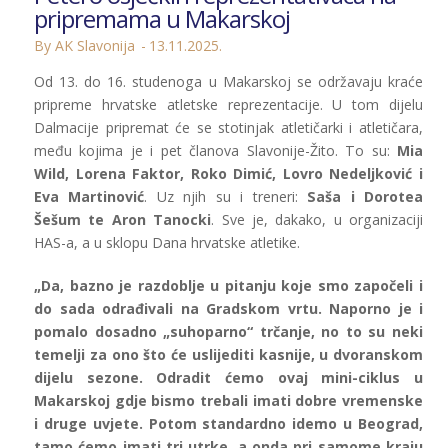
pripremama u Makarskoj
By AK Slavonija
13.11.2025.
Od 13. do 16. studenoga u Makarskoj se održavaju kraće
pripreme hrvatske atletske reprezentacije. U tom dijelu
Dalmacije pripremat će se stotinjak atletičarki i atletičara,
među kojima je i pet članova Slavonije-Žito. To su:
Mia
Wild, Lorena Faktor, Roko Dimić, Lovro Nedeljković i
Eva Martinović
. Uz njih su i treneri:
Saša i Dorotea
Šešum te Aron Tanocki
. Sve je, dakako, u organizaciji
HAS-a, a u sklopu Dana hrvatske atletike.
„Da, bazno je razdoblje u pitanju koje smo započeli i
do sada odrađivali na Gradskom vrtu. Naporno je i
pomalo dosadno „suhoparno“ trčanje, no to su neki
temelji za ono što će uslijediti kasnije, u dvoranskom
dijelu sezone. Odradit ćemo ovaj mini-ciklus u
Makarskoj gdje bismo trebali imati dobre vremenske
i druge uvjete. Potom standardno idemo u Beograd,
tamo ćemo imati tri utrke, a onda pri samome kraju