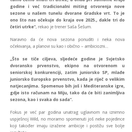
godine i već tradicionalni miting otvorenja nove
sezone u našem tunelu dvorane Gradske vrt. To je
ono što nas očekuje do kraja ove 2025., dakle tri do
četiri utrke“
, rekao je trener Saša Šešum.
Naravno da će nova sezona ponuditi i neka nova
očekivanja, a planovi su kao i obično – ambiciozni…
„Što se tiče ciljeva, sljedeće godine je Svjetsko
dvoransko prvenstvo, ekipno na otvorenom u
seniorskoj konkurenciji, zatim juniorsko SP, mlađe
juniorsko Europsko prvenstvo, kada je riječ o velikim
natjecanjima. Spomenuo bih još i Mediteranske igre,
gdje isto računam na Miju, tako da će biti zanimljiva
sezona, kao i svaka do sada“.
Fokus je već par godina unatrag uglavnom na iznimno
uspješnoj Wild, no moramo spomenuti još neke pojedince
koji također imaju izražene ambicije i postižu sve bolje