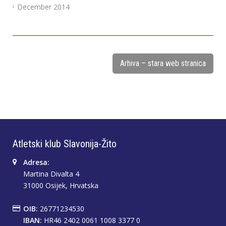
December 2014
Arhiva – stara web stranica
Atletski klub Slavonija-Žito
Adresa:
Martina Divalta 4
31000 Osijek, Hrvatska
OIB:
26771234530
IBAN:
HR46 2402 0061 1008 3377 0