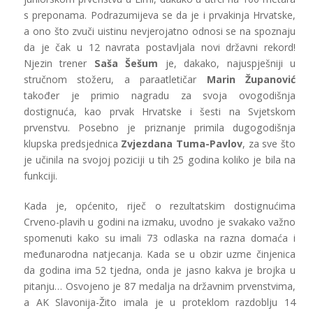
s preponama. Podrazumijeva se da je i prvakinja Hrvatske,
a ono što zvuči uistinu nevjerojatno odnosi se na spoznaju
da je čak u 12 navrata postavljala novi državni rekord!
Njezin trener
Saša Šešum
je, dakako, najuspješniji u
stručnom stožeru, a paraatletičar
Marin Županović
također je primio nagradu za svoja ovogodišnja
dostignuća, kao prvak Hrvatske i šesti na Svjetskom
prvenstvu. Posebno je priznanje primila dugogodišnja
klupska predsjednica
Zvjezdana Tuma-Pavlov
, za sve što
je učinila na svojoj poziciji u tih 25 godina koliko je bila na
funkciji.
Kada je, općenito, riječ o rezultatskim dostignućima
Crveno-plavih u godini na izmaku, uvodno je svakako važno
spomenuti kako su imali 73 odlaska na razna domaća i
međunarodna natjecanja. Kada se u obzir uzme činjenica
da godina ima 52 tjedna, onda je jasno kakva je brojka u
pitanju… Osvojeno je 87 medalja na državnim prvenstvima,
a AK Slavonija-Žito imala je u proteklom razdoblju 14