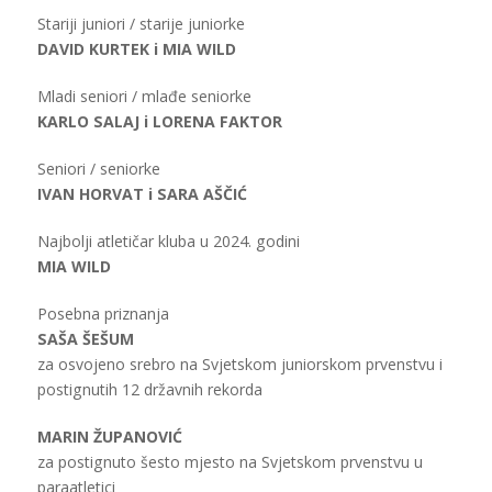
Stariji juniori / starije juniorke
DAVID KURTEK i MIA WILD
Mladi seniori / mlađe seniorke
KARLO SALAJ i LORENA FAKTOR
Seniori / seniorke
IVAN HORVAT i SARA AŠČIĆ
Najbolji atletičar kluba u 2024. godini
MIA WILD
Posebna priznanja
SAŠA ŠEŠUM
za osvojeno srebro na Svjetskom juniorskom prvenstvu i
postignutih 12 državnih rekorda
MARIN ŽUPANOVIĆ
za postignuto šesto mjesto na Svjetskom prvenstvu u
paraatletici