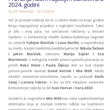
2024. godini
By AK Slavonija
13.12.2024.
Već je postala tradicija da se u našem klubu na kraju godine
biraju najuspješniji pojedinci s najboljim rezultatima. Tako
je bilo i ovaj puta, na svečanosti održanoj u dvorani
Gardens. U konkurenciji mlađih kadeta-kadetkinja nagrade
su zaslužili
Fabijan Maričak i Lana Barišić
, a najistaknutiji
su među starijim kadetima-kadetkinjama bili
Nikola Šešum
i Jakov Maričak
, odnosno
Marija Sajter i Eva
Martinović
. U kategoriji mlađih juniora-juniorki priznanja su
primili
Roko Dimić i Paula Šljivac
dok su kod starijih
juniora-juniorki laureati
David Kurtek i Mia Wild
. Među
mlađim seniorima-seniorkama najviše su pokazali
Karlo
Salaj i Lorena Faktor
, a što se tiče isključivo seniorske
konkurencije najbolji su bili
Ivan Horvat i Sara Aščić
.
Dodatno je nagrađena
Mia Wild
kao naša najdominantnija
atletičarka koja je osvojila srebrno odličje na Svjetskom
juniorskom prvenstvu u Limi, dakako u utrci na 100 metara