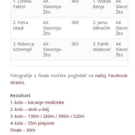
1. Lorena
AK
400
1. Vedran
AK
Faktor
Slavonija-
Benja
Slavonija-
Žito
Žito
2. Petra
AK
380
2. Jarno
AK
Mauk
Slavonija-
Mlinaček
Slavonija-
Žito
Žito
3. Rebecca
AK
365
3. Patrik
AK
Schrempf
Slavonija-
Vidaković
Slavonija-
Žito
Žito
Fotografije s finala možete pogledati na
našoj Facebook
stranici
.
Rezultati
1. kolo – bacanje medicinke
2. kolo – skok u dalj
3. kolo – 130m / 260m / 390m / 520m
4. kolo – 55m prepone
Finale – 60m