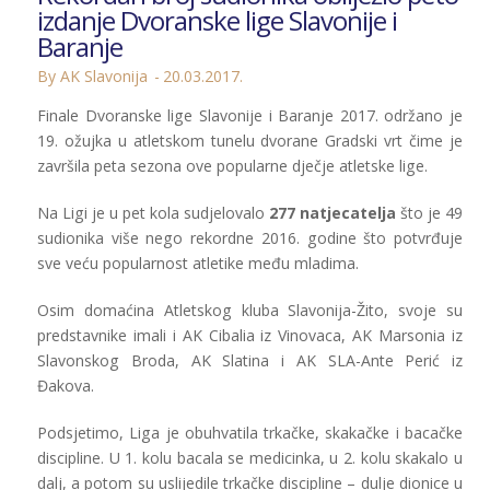
izdanje Dvoranske lige Slavonije i
Baranje
By AK Slavonija
20.03.2017.
Finale Dvoranske lige Slavonije i Baranje 2017. održano je
19. ožujka u atletskom tunelu dvorane Gradski vrt čime je
završila peta sezona ove popularne dječje atletske lige.
Na Ligi je u pet kola sudjelovalo
277 natjecatelja
što je 49
sudionika više nego rekordne 2016. godine što potvrđuje
sve veću popularnost atletike među mladima.
Osim domaćina Atletskog kluba Slavonija-Žito, svoje su
predstavnike imali i AK Cibalia iz Vinovaca, AK Marsonia iz
Slavonskog Broda, AK Slatina i AK SLA-Ante Perić iz
Đakova.
Podsjetimo, Liga je obuhvatila trkačke, skakačke i bacačke
discipline. U 1. kolu bacala se medicinka, u 2. kolu skakalo u
dalj, a potom su uslijedile trkačke discipline – dulje dionice u