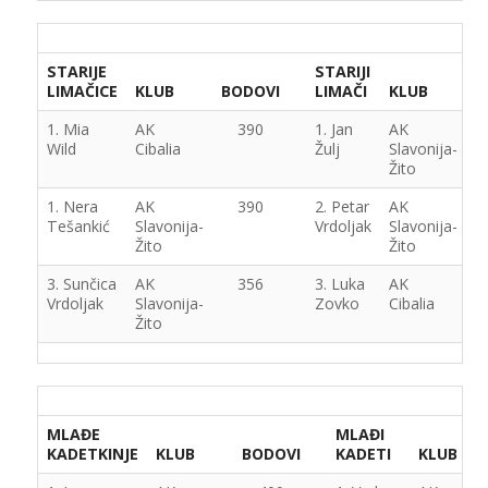
STARIJE
STARIJI
LIMAČICE
KLUB
BODOVI
LIMAČI
KLUB
B
1. Mia
AK
390
1. Jan
AK
Wild
Cibalia
Žulj
Slavonija-
Žito
1. Nera
AK
390
2. Petar
AK
Tešankić
Slavonija-
Vrdoljak
Slavonija-
Žito
Žito
3. Sunčica
AK
356
3. Luka
AK
Vrdoljak
Slavonija-
Zovko
Cibalia
Žito
MLAĐE
MLAĐI
KADETKINJE
KLUB
BODOVI
KADETI
KLUB