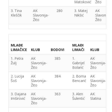
Matoković
Žito
3. Tina
AK
280
3. Matej
AK
Kleščik
Slavonija-
Nikšić
Slavonija-
Žito
Žito
MLAĐE
MLAĐI
LIMAČICE
KLUB
BODOVI
LIMAČI
KLUB
1. Petra
AK
385
1.
AK
Žulj
Slavonija-
Gabrijel
Slavonija-
Žito
Bolarić
Žito
2. Lucija
AK
384
2. Borna
AK
Šoš
Slavonija-
Bencarić
Slavonija-
Žito
Žito
3. Dajana
AK
363
3. Alen
AK
Imširović
Slavonija-
Šulentić
Slatina
Žito