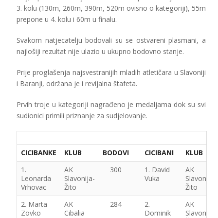
3. kolu (130m, 260m, 390m, 520m ovisno o kategoriji), 55m
prepone u 4. kolu i 60m u finalu.
Svakom natjecatelju bodovali su se ostvareni plasmani, a
najlošiji rezultat nije ulazio u ukupno bodovno stanje.
Prije proglašenja najsvestranijih mladih atletičara u Slavoniji
i Baranji, održana je i revijalna štafeta.
Prvih troje u kategoriji nagrađeno je medaljama dok su svi
sudionici primili priznanje za sudjelovanje.
CICIBANKE
KLUB
BODOVI
CICIBANI
KLUB
1.
AK
300
1. David
AK
Leonarda
Slavonija-
Vuka
Slavonija-
Vrhovac
Žito
Žito
2. Marta
AK
284
2.
AK
Zovko
Cibalia
Dominik
Slavonija-