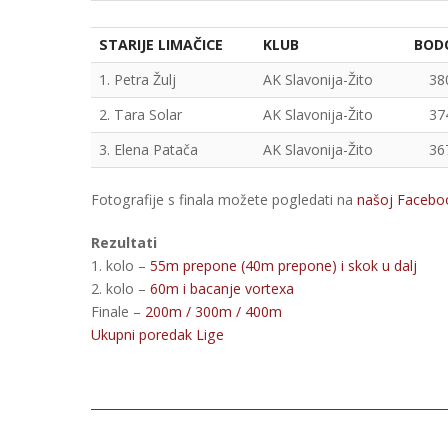
STARIJE LIMAČICE
KLUB
BOD
1. Petra Žulj
AK Slavonija-Žito
38
2. Tara Solar
AK Slavonija-Žito
37
3. Elena Patača
AK Slavonija-Žito
36
Fotografije s finala možete pogledati na
našoj Faceboo
Rezultati
1. kolo –
55m prepone (40m prepone) i skok u dalj
2. kolo –
60m i bacanje vortexa
Finale –
200m / 300m / 400m
Ukupni poredak Lige