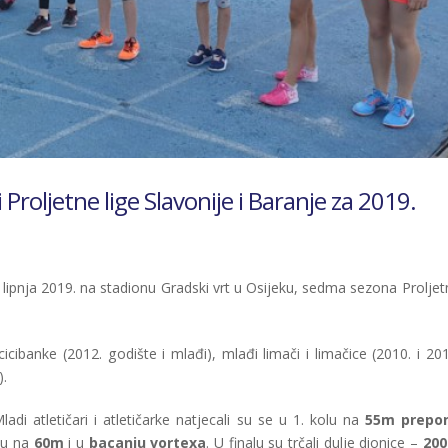
 Proljetne lige Slavonije i Baranje za 2019.
ipnja 2019. na stadionu Gradski vrt u Osijeku, sedma sezona Proljet
cicibanke (2012. godište i mlađi), mlađi limači i limačice (2010. i 201
).
Mladi atletičari i atletičarke natjecali su se u 1. kolu na
55m prepo
olu na
60m
i u
bacanju vortexa
. U finalu su trčali dulje dionice –
20