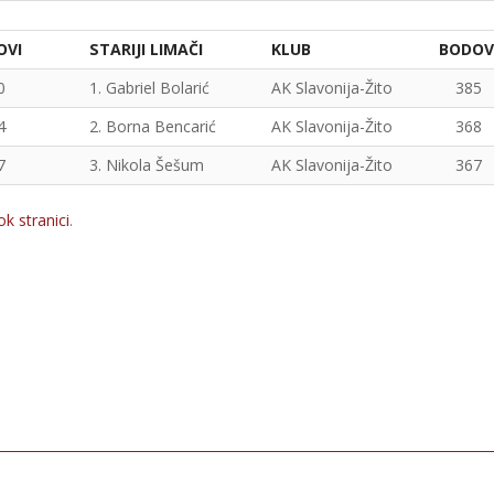
OVI
STARIJI LIMAČI
KLUB
BODOV
0
1. Gabriel Bolarić
AK Slavonija-Žito
385
4
2. Borna Bencarić
AK Slavonija-Žito
368
7
3. Nikola Šešum
AK Slavonija-Žito
367
k stranici
.