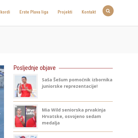
kordi
Erste Plava liga
Projekti
Kontakt
Posljednje objave
Saša Šešum pomoćnik izbornika
juniorske reprezentacije!
Mia Wild seniorska prvakinja
Hrvatske, osvojeno sedam
medalja