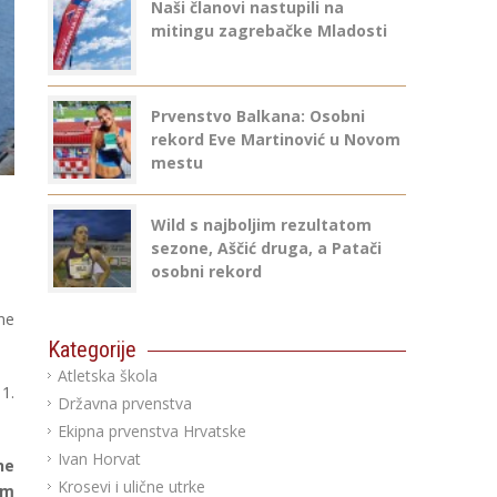
Naši članovi nastupili na
mitingu zagrebačke Mladosti
Prvenstvo Balkana: Osobni
rekord Eve Martinović u Novom
mestu
Wild s najboljim rezultatom
sezone, Aščić druga, a Patači
osobni rekord
ne
Kategorije
Atletska škola
1.
Državna prvenstva
Ekipna prvenstva Hrvatske
Ivan Horvat
ne
Krosevi i ulične utrke
0m