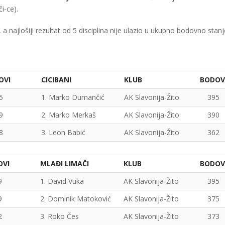
či-ce).
 najlošiji rezultat od 5 disciplina nije ulazio u ukupno bodovno stanj
OVI
CICIBANI
KLUB
BODOV
5
1. Marko Dumančić
AK Slavonija-Žito
395
9
2. Marko Merkaš
AK Slavonija-Žito
390
8
3. Leon Babić
AK Slavonija-Žito
362
OVI
MLAĐI LIMAČI
KLUB
BODOV
9
1. David Vuka
AK Slavonija-Žito
395
9
2. Dominik Matoković
AK Slavonija-Žito
375
2
3. Roko Čes
AK Slavonija-Žito
373