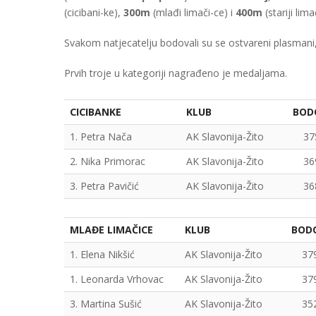
(cicibani-ke),
300m
(mlađi limači-ce) i
400m
(stariji lima
Svakom natjecatelju bodovali su se ostvareni plasmani, a
Prvih troje u kategoriji nagrađeno je medaljama.
CICIBANKE
KLUB
BOD
1. Petra Nača
AK Slavonija-Žito
37
2. Nika Primorac
AK Slavonija-Žito
36
3. Petra Pavičić
AK Slavonija-Žito
36
MLAĐE LIMAČICE
KLUB
BOD
1. Elena Nikšić
AK Slavonija-Žito
37
1. Leonarda Vrhovac
AK Slavonija-Žito
37
3. Martina Sušić
AK Slavonija-Žito
35