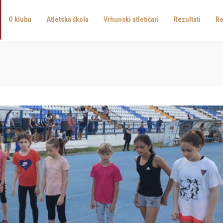
O klubu
Atletska škola
Vrhunski atletičari
Rezultati
Re