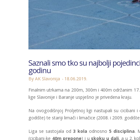
Saznali smo tko su najbolji pojedinci
godinu
By AK Slavonija
18.06.2019.
Finalnim utrkama na 200m, 300m i 400m održanim 17. l
lige Slavonije i Baranje uspješno je privedena kraju.
Na ovogodišnjoj Proljetnoj ligi nastupali su cicibani i 
godište) te stariji limači i limačice (2008. i 2009. godište
Liga se sastojala od
3 kola
odnosno
5 disciplina
. 
(cicibani-ke
40m prepone
) i u
skoku u dalj
, a u 2. k