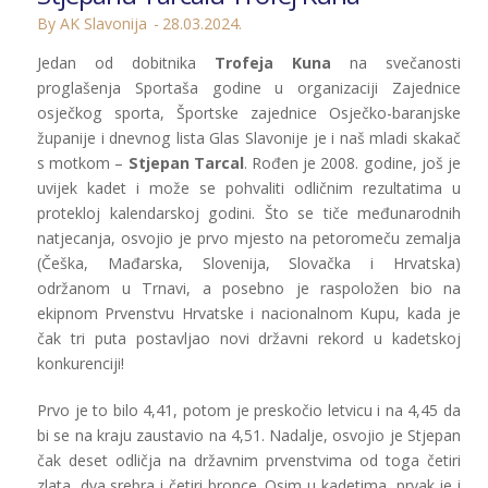
By AK Slavonija
28.03.2024.
Jedan od dobitnika
Trofeja Kuna
na svečanosti
proglašenja Sportaša godine u organizaciji Zajednice
osječkog sporta, Športske zajednice Osječko-baranjske
županije i dnevnog lista Glas Slavonije je i naš mladi skakač
s motkom –
Stjepan Tarcal
. Rođen je 2008. godine, još je
uvijek kadet i može se pohvaliti odličnim rezultatima u
protekloj kalendarskoj godini. Što se tiče međunarodnih
natjecanja, osvojio je prvo mjesto na petoromeču zemalja
(Češka, Mađarska, Slovenija, Slovačka i Hrvatska)
održanom u Trnavi, a posebno je raspoložen bio na
ekipnom Prvenstvu Hrvatske i nacionalnom Kupu, kada je
čak tri puta postavljao novi državni rekord u kadetskoj
konkurenciji!
Prvo je to bilo 4,41, potom je preskočio letvicu i na 4,45 da
bi se na kraju zaustavio na 4,51. Nadalje, osvojio je Stjepan
čak deset odličja na državnim prvenstvima od toga četiri
zlata, dva srebra i četiri bronce. Osim u kadetima, prvak je i