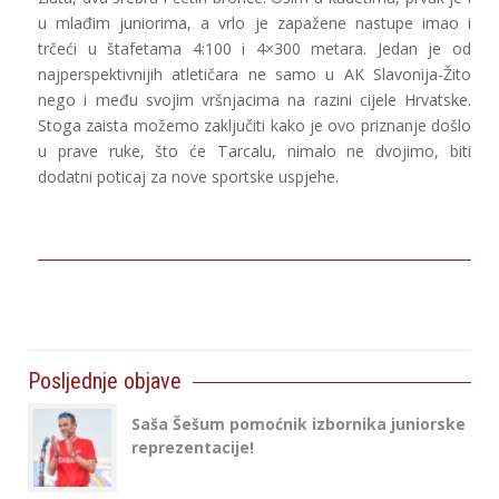
u mlađim juniorima, a vrlo je zapažene nastupe imao i
trčeći u štafetama 4:100 i 4×300 metara. Jedan je od
najperspektivnijih atletičara ne samo u AK Slavonija-Žito
nego i među svojim vršnjacima na razini cijele Hrvatske.
Stoga zaista možemo zaključiti kako je ovo priznanje došlo
u prave ruke, što će Tarcalu, nimalo ne dvojimo, biti
dodatni poticaj za nove sportske uspjehe.
Posljednje objave
Saša Šešum pomoćnik izbornika juniorske
reprezentacije!