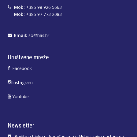
Mob:
+385 98 926 5663
Mob:
+385 97 773 2083
Email:
so@has.hr
Društvene mreže
Facebook
Instagram
Youtube
Newsletter
Budite u tijeku s događanjima u klubu i svim nastupima