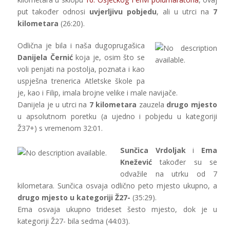
put također odnosi
uvjerljivu pobjedu
, ali u utrci na
7
kilometara
(26:20).
Odlična je bila i naša dugoprugašica
Danijela Černić
koja je, osim što se
voli penjati na postolja, poznata i kao
uspješna trenerica Atletske škole pa
je, kao i Filip, imala brojne velike i male navijače.
Danijela je u utrci na
7 kilometara
zauzela
drugo mjesto
u apsolutnom poretku (a ujedno i pobjedu u kategoriji
Ž37+) s vremenom 32:01.
Sunčica Vrdoljak
i
Ema
Knežević
također su se
odvažile na utrku od 7
kilometara. Sunčica osvaja odlično peto mjesto ukupno, a
drugo mjesto u kategoriji Ž27-
(35:29).
Ema osvaja ukupno trideset šesto mjesto, dok je u
kategoriji Ž27- bila sedma (44:03).