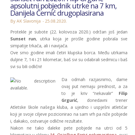
apsolutni pobjednik utrke na 7 km,
Danijela Černić drugoplasirana
By AK Slavonija
25.08.2020.
Protekle je subote (22. kolovoza 2020.) održan još jedan
Sunset run
, utrka koja je prošle godine pobrala sve
simpatije trkača, ali i navijača.
Ove smo godine imali četiri klupska borca. Među utrkama
duljine 7, 14 i 21 kilometar, baš svi su odabrali sedmicu i baš
svi su bili odlični!
Da odmah razjasnimo, dame
ovaj put nemaju prednost, a za
to je kriv “nekavalir”
Filip
Grgurić
, donedavni trener
Atletske škole našega kluba, a ujedno i uspješni atletičar
koji je svoje ciljeve pozicionirao na sam vrh pa niže pobjede
i, dakako, ostvaruje odlične rezultate.
Nakon ne tako daleke pete pobjede na utrci od 5
kilometara u sklopu
16. Osječkog Ferivi polumaratona
, ovaj