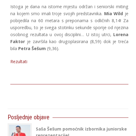
Istoga je dana na istome mjestu održan i seniorski miting
na kojem smo imali troje svojih predstavnika.
Mia Wild
je
pobijedila na 60 metara s preponama s odličnih 8,14! Za
usporedbu, to je svega stotinku sekunde sporije od njezina
osobnog rezultata u ovoj disciplini… U istoj utrci,
Lorena
Faktor
je završila kao drugoplasirana (8,59) dok je treća
bila
Petra Šešum
(9,36).
Rezultati
Posljednje objave
Saša Šešum pomoćnik izbornika juniorske
reprezentacije!