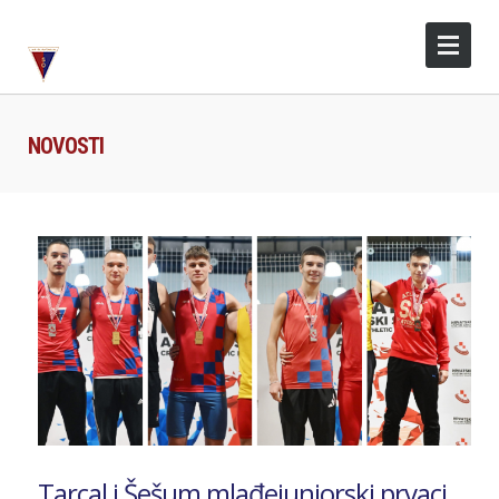
NOVOSTI
Tarcal i Šešum mlađejuniorski prvaci