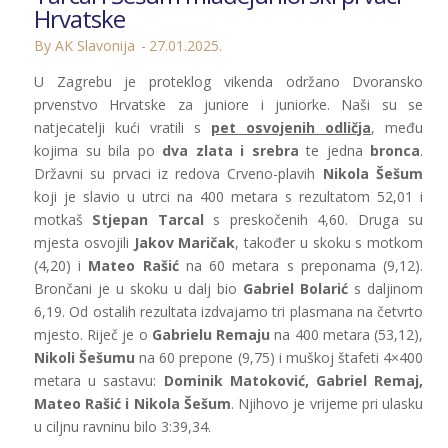
Hrvatske
By AK Slavonija
27.01.2025.
U Zagrebu je proteklog vikenda održano Dvoransko
prvenstvo Hrvatske za juniore i juniorke. Naši su se
natjecatelji kući vratili s
pet osvojenih odličja
, među
kojima su bila po
dva zlata i srebra
te jedna
bronca
.
Državni su prvaci iz redova Crveno-plavih
Nikola Šešum
koji je slavio u utrci na 400 metara s rezultatom 52,01 i
motkaš
Stjepan Tarcal
s preskočenih 4,60. Druga su
mjesta osvojili
Jakov Maričak
, također u skoku s motkom
(4,20) i
Mateo Rašić
na 60 metara s preponama (9,12).
Brončani je u skoku u dalj bio
Gabriel Bolarić
s daljinom
6,19. Od ostalih rezultata izdvajamo tri plasmana na četvrto
mjesto. Riječ je o
Gabrielu Remaju
na 400 metara (53,12),
Nikoli Šešumu
na 60 prepone (9,75) i muškoj štafeti 4×400
metara u sastavu:
Dominik Matoković, Gabriel Remaj,
Mateo Rašić i Nikola Šešum
. Njihovo je vrijeme pri ulasku
u ciljnu ravninu bilo 3:39,34.