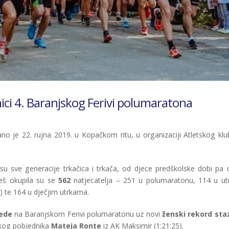
ci 4. Baranjskog Ferivi polumaratona
no je 22. rujna 2019. u Kopačkom ritu, u organizaciji Atletskog klu
su sve generacije trkačica i trkača, od djece predškolske dobi pa 
kveš okupila su se
562
natjecatelja – 251 u polumaratonu, 114 u utr
a) te 164 u dječjim utrkama.
jede
na Baranjskom Ferivi polumaratonu uz novi
ženski rekord sta
uškog pobjednika
Mateja Ronte
iz AK Maksimir (1:21:25).