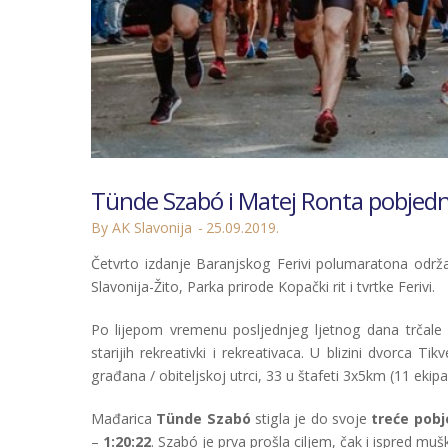
Tünde Szabó i Matej Ronta pobjedni
By AK Slavonija
25.09.2019.
Četvrto izdanje Baranjskog Ferivi polumaratona održa
Slavonija-Žito, Parka prirode Kopački rit i tvrtke Ferivi.
Po lijepom vremenu posljednjeg ljetnog dana trčale 
starijih rekreativki i rekreativaca. U blizini dvorca Ti
građana / obiteljskoj utrci, 33 u štafeti 3x5km (11 ekip
Mađarica
Tünde Szabó
stigla je do svoje
treće pob
–
1:20:22
. Szabó je prva prošla ciljem, čak i ispred m