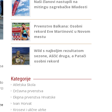
Naši članovi nastupili na
mitingu zagrebačke Mladosti
Prvenstvo Balkana: Osobni
rekord Eve Martinović u Novom
mestu
Wild s najboljim rezultatom
sezone, Aščić druga, a Patači
osobni rekord
ba
Kategorije
do
Atletska škola
ci
Državna prvenstva
Ekipna prvenstva Hrvatske
Ivan Horvat
ze
Krosevi i ulične utrke