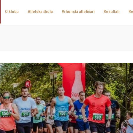
O klubu
Atletska škola
Vrhunski atletičari
Rezultati
Re