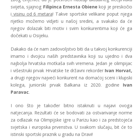
svijeta, sjajnog
Filipinca Ernesta Obiene
koji je preskočio
i
visinu od 6 metara
! Takve sportske velikane poput njega
rijetko možemo vidjeti u našoj sredini, a svakako da će
njegov dolazak biti motiv i svim konkurentima koji će ga
dočekati u Osijeku.
Dakako da će nam zadovoljstvo biti da u takvoj konkurenciji
imamo i dvojicu naših predstavnika koji su ujedno i dva
najbolja hrvatska motkaša svih vremena. Jedan je olimpijac
i višestruki prvak Hrvatske te državni rekorder
Ivan Horvat,
a drugi njegov najveći konkurent na domaćoj sceni i klupski
kolega, juniorski prvak Balkana iz 2020. godine
Ivan
Paravac
.
I ono što je također bitno istaknuti u najavi ovoga
natjecanja. Rezultati će se bodovati za ostvarivanje norme
za odlazak na Olimpijske igre u Parizu kao i za predstojeća
svjetska i europska prvenstva. U svakom slučaju, bit će to
istinski sportski praznik u gradu na Dravi!