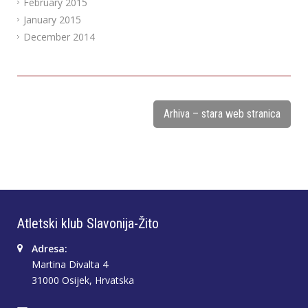
February 2015
January 2015
December 2014
Arhiva – stara web stranica
Atletski klub Slavonija-Žito
Adresa:
Martina Divalta 4
31000 Osijek, Hrvatska