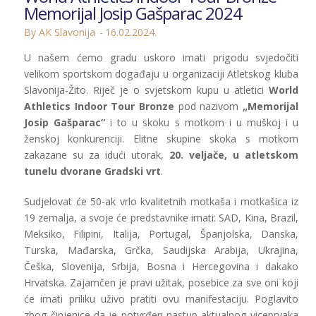
Memorijal Josip Gašparac 2024
By AK Slavonija
16.02.2024.
U našem ćemo gradu uskoro imati prigodu svjedočiti
velikom sportskom događaju u organizaciji Atletskog kluba
Slavonija-Žito. Riječ je o svjetskom kupu u atletici
World
Athletics Indoor Tour Bronze
pod nazivom
„Memorijal
Josip Gašparac“
i to u skoku s motkom i u muškoj i u
ženskoj konkurenciji. Elitne skupine skoka s motkom
zakazane su za idući utorak,
20. veljače, u atletskom
tunelu dvorane Gradski vrt
.
Sudjelovat će 50-ak vrlo kvalitetnih motkaša i motkašica iz
19 zemalja, a svoje će predstavnike imati: SAD, Kina, Brazil,
Meksiko, Filipini, Italija, Portugal, Španjolska, Danska,
Turska, Mađarska, Grčka, Saudijska Arabija, Ukrajina,
Češka, Slovenija, Srbija, Bosna i Hercegovina i dakako
Hrvatska. Zajamčen je pravi užitak, posebice za sve oni koji
će imati priliku uživo pratiti ovu manifestaciju. Poglavito
zbog činjenice da je potvrđen nastup aktualnog viceprvaka