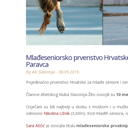
Mlađeseniorsko prvenstvo Hrvatske: 
Paravca
By AK Slavonija
08.09.2019.
Pojedinačno prvenstvo Hrvatske za mlađe seniore i senio
Članovi Atletskog kluba Slavonija-Žito osvojili su
10 me
Osječani su bili najbolji u skoku s motkom i u muško
odnosno
Nikolina Užnik
(3,60m). Kod mlađih seniora, 
Sara Aščić
je osvojila titulu
mlađeseniorske prvakinj