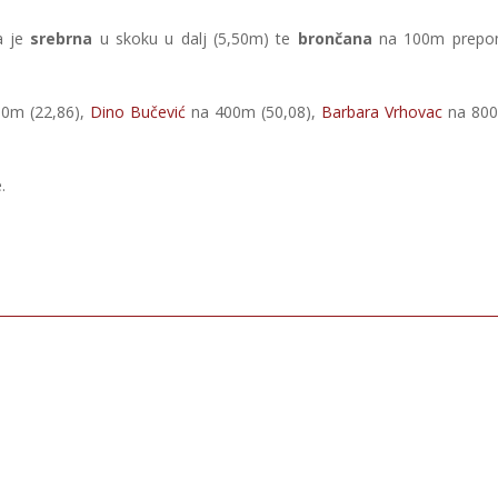
a je
srebrna
u skoku u dalj (5,50m) te
brončana
na 100m prepo
0m (22,86),
Dino Bučević
na 400m (50,08),
Barbara Vrhovac
na 80
.