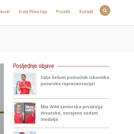
kordi
Erste Plava liga
Projekti
Kontakt
Posljednje objave
Saša Šešum pomoćnik izbornika
juniorske reprezentacije!
Mia Wild seniorska prvakinja
Hrvatske, osvojeno sedam
medalja