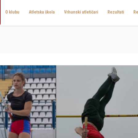
O klubu
Atletska škola
Vrhunski atletičari
Rezultati
Re