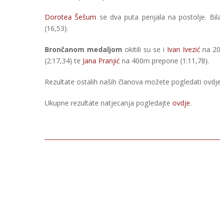
Dorotea Šešum
se dva puta penjala na postolje. Bil
(16,53).
Brončanom medaljom
okitili su se i
Ivan Ivezić
na 20
(2:17,34) te
Jana Pranjić
na 400m prepone (1:11,78).
Rezultate ostalih naših članova možete pogledati ovdje
Ukupne rezultate natjecanja pogledajte
ovdje
.