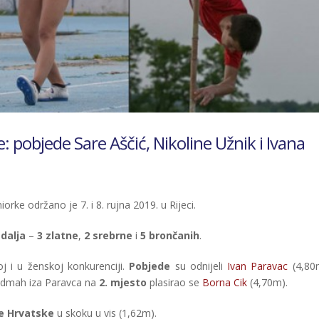
pobjede Sare Aščić, Nikoline Užnik i Ivana
rke održano je 7. i 8. rujna 2019. u Rijeci.
dalja
–
3 zlatne
,
2 srebrne
i
5 brončanih
.
j i u ženskoj konkurenciji.
Pobjede
su odnijeli
Ivan Paravac
(4,80
odmah iza Paravca na
2. mjesto
plasirao se
Borna Cik
(4,70m).
e Hrvatske
u skoku u vis (1,62m).