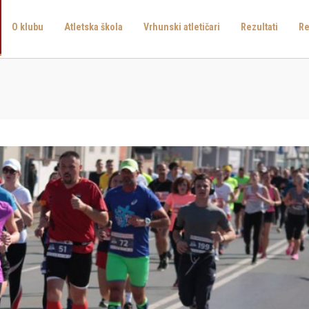
O klubu
Atletska škola
Vrhunski atletičari
Rezultati
Re