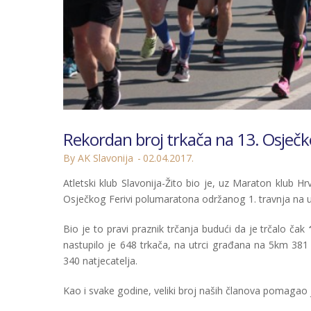
Rekordan broj trkača na 13. Osječ
By AK Slavonija
02.04.2017.
Atletski klub Slavonija-Žito bio je, uz Maraton klub H
Osječkog Ferivi polumaratona održanog 1. travnja na u
Bio je to pravi praznik trčanja budući da je trčalo čak
nastupilo je 648 trkača, na utrci građana na 5km 38
340 natjecatelja.
Kao i svake godine, veliki broj naših članova pomagao j