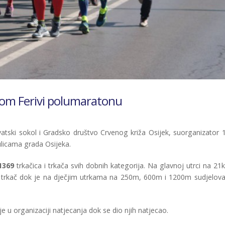
kom Ferivi polumaratonu
rvatski sokol i Gradsko društvo Crvenog križa Osijek, suorganizator 1
licama grada Osijeka.
1369
trkačica i trkača svih dobnih kategorija. Na glavnoj utrci na 21
1 trkač dok je na dječjim utrkama na 250m, 600m i 1200m sudjelova
e u organizaciji natjecanja dok se dio njih natjecao.