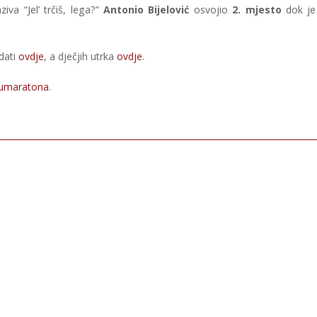
va “Jel’ trčiš, lega?”
Antonio Bijelović
osvojio
2. mjesto
dok je
dati
ovdje
, a dječjih utrka
ovdje
.
lumaratona
.