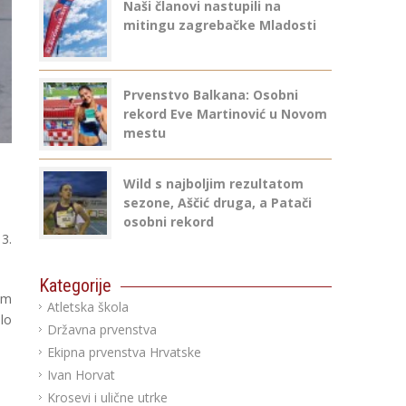
Naši članovi nastupili na
mitingu zagrebačke Mladosti
Prvenstvo Balkana: Osobni
rekord Eve Martinović u Novom
mestu
Wild s najboljim rezultatom
sezone, Aščić druga, a Patači
osobni rekord
3.
Kategorije
km
Atletska škola
lo
Državna prvenstva
Ekipna prvenstva Hrvatske
Ivan Horvat
Krosevi i ulične utrke